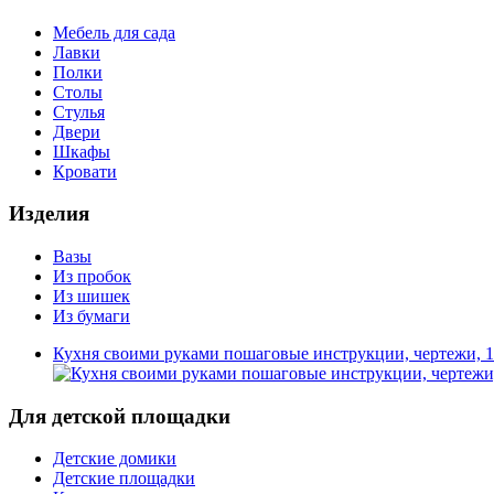
Мебель для сада
Лавки
Полки
Столы
Стулья
Двери
Шкафы
Кровати
Изделия
Вазы
Из пробок
Из шишек
Из бумаги
Кухня своими руками пошаговые инструкции, чертежи, 1
Для детской площадки
Детские домики
Детские площадки