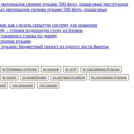
 материалов своими руками 500 фото, пошаговые инструкции
ов: как сделать скрытую систему для хранения
бу – строим подпорную стену из блоков
 токарного станка по дереву
 своими руками
 руками: бюджетный проект из одного листа фанеры
из бумажных трубочек
из картона
из труб
из пластиковых бутылок
из паллет
из шлакоблоков
из катушки от кабеля
из стеклянных бутылок
нной
для прихожей
для спальни