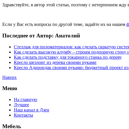
Здравствуйте, я автор этой статьи, поэтому с нетерпением жду 
Если у Вас есть вопросы по другой теме, задайте их на нашем
ф
Последнее от Автор: Анатолий
Стеллаж для пиломатериалов: как сделать скрытую систе
Как сделать высокую клумбу – строим подпорную стену и
Как сделать подставку для токарного станка по дереву
Кресло шезлонг из дерева своими руками
Кресло Адирондак своими руками: бюджетный проект из
Наверх
Меню
На главную
Лучшее
Наш канал в Дзен
Контакты
Мебель