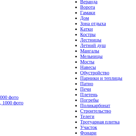
Веранда
Ворота
Гамаки
Дом
Зона отдыха
Катки
Костры
Лестницы
Летний душ
Мангалы
Мельницы
Мосты
Навесы
Обустройство
Парники и теплицы
Патио
Печи
Плетень
000 фото
Погребы
Поликарбонат
Строительство
Телеги
Тротуарная плитка
Участок
Фонари