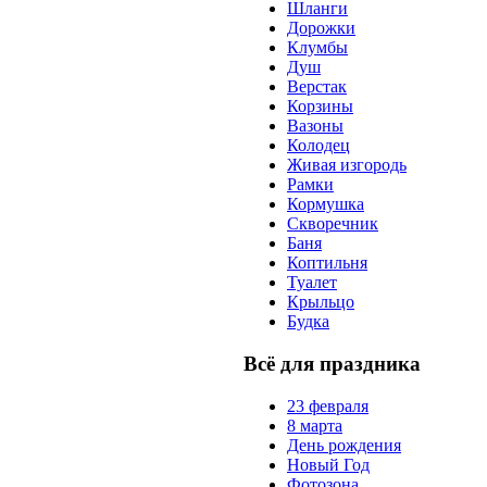
Шланги
Дорожки
Клумбы
Душ
Верстак
Корзины
Вазоны
Колодец
Живая изгородь
Рамки
Кормушка
Скворечник
Баня
Коптильня
Туалет
Крыльцо
Будка
Всё для праздника
23 февраля
8 марта
День рождения
Новый Год
Фотозона