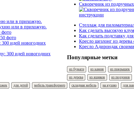
Скворечник из подручных
хню или в прихожую.
Стеллаж для пиломатериал
Как сделать высокую клум
0 фото
Как сделать подставку для
Кресло шезлонг из дерева
: 300 идей новогодних
Кресло Адирондак своими
Популярные метки
из бумаги
из камня
из покрышек
из дерева
из ящиков
из поддонов
ложек
для детей
мебель трансформер
складная мебель
на кухню
для ва