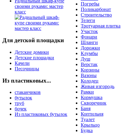
Радиальный шкаф-купе
Погребы
своими руками: мастер
Поликарбонат
класс
Строительство
Телеги
Тротуарная плитка
Участок
Фонари
Для детской площадки
Шланги
Дорожки
Детские домики
Клумбы
Детские площадки
Душ
Качели
Верстак
Песочницы
Корзины
Вазоны
Из пластиковых...
Колодец
Живая изгородь
Рамки
стаканчиков
Кормушка
бутылок
Скворечник
труб
Баня
бочек
Коптильня
Из пластиковых бутылок
Туалет
Крыльцо
Будка