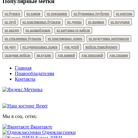
Популярные метки
из бумаги
из камня
из покрышек
из бумажных трубочек
из картона
из труб
из пластиковых бутылок
из дерева
из ящиков
из поддонов
из паллет
из шлакоблоков
из катушки от кабеля
из стеклянных бутылок
из пластиковых ложек
из подручных материалов
на дачу
из одноразовых ложек
для детей
мебель трансформер
складная мебель
на кухню
для ванной
для прихожей
для спальни
Главная
Правообладателям
Контакты
Мы в соц. сетях:
Вконтакте
Одноклассники
Канал ДЗЕН