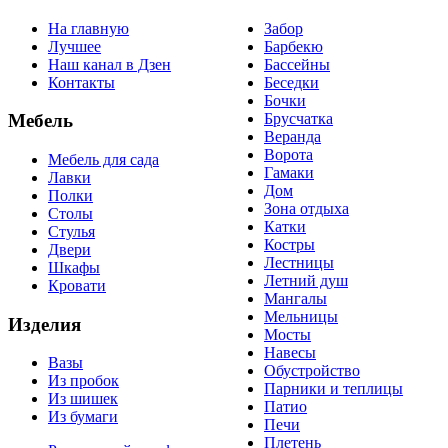
На главную
Забор
Лучшее
Барбекю
Наш канал в Дзен
Бассейны
Контакты
Беседки
Бочки
Брусчатка
Мебель
Веранда
Ворота
Мебель для сада
Гамаки
Лавки
Дом
Полки
Зона отдыха
Столы
Катки
Стулья
Костры
Двери
Лестницы
Шкафы
Летний душ
Кровати
Мангалы
Мельницы
Изделия
Мосты
Навесы
Вазы
Обустройство
Из пробок
Парники и теплицы
Из шишек
Патио
Из бумаги
Печи
Плетень