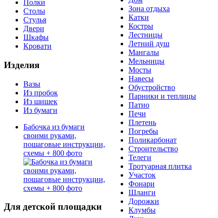
Полки
Зона отдыха
Столы
Катки
Стулья
Костры
Двери
Лестницы
Шкафы
Летний душ
Кровати
Мангалы
Мельницы
Изделия
Мосты
Навесы
Вазы
Обустройство
Из пробок
Парники и теплицы
Из шишек
Патио
Из бумаги
Печи
Плетень
Бабочка из бумаги
Погребы
своими руками,
Поликарбонат
пошаговые инструкции,
Строительство
схемы + 800 фото
Телеги
Тротуарная плитка
Участок
Фонари
Шланги
Дорожки
Для детской площадки
Клумбы