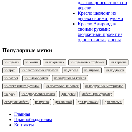
для токарного станка по
дереву
Кресло шезлонг из
дерева своими руками
Кресло Адирондак
своими руками:
бюджетный проект из
одного листа фанеры
Популярные метки
из бумаги
из камня
из покрышек
из бумажных трубочек
из картона
из труб
из пластиковых бутылок
из дерева
из ящиков
из поддонов
из паллет
из шлакоблоков
из катушки от кабеля
из стеклянных бутылок
из пластиковых ложек
из подручных материалов
на дачу
из одноразовых ложек
для детей
мебель трансформер
складная мебель
на кухню
для ванной
для прихожей
для спальни
Главная
Правообладателям
Контакты