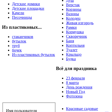
Душ
Детские домики
Верстак
Детские площадки
Корзины
Качели
Вазоны
Песочницы
Колодец
Живая изгородь
Из пластиковых...
Рамки
Кормушка
Скворечник
стаканчиков
Баня
бутылок
Коптильня
труб
Туалет
бочек
Крыльцо
Из пластиковых бутылок
Будка
Всё для праздника
23 февраля
8 марта
День рождения
Новый Год
Фотозона
Красивые садовые
Имя пользователя