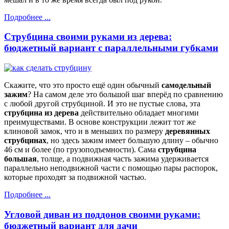
Подробнее ...
Струбцина своими руками из дерева:
бюджетный вариант с параллельными губками
Скажите, что это просто ещё один обычный
самодельный
зажим
? На самом деле это большой шаг вперёд по сравнению
с любой другой струбциной. И это не пустые слова, эта
струбцина из дерева
действительно обладает многими
преимуществами. В основе конструкции лежит тот же
клиновой замок, что и в меньших по размеру
деревянных
струбцинах
, но здесь зажим имеет большую длину – обычно
46 см и более (по грузоподъемности). Сама
струбцина
большая
, толще, а подвижная часть зажима удерживается
параллельно неподвижной части с помощью пары распорок,
которые проходят за подвижной частью.
Подробнее ...
Угловой диван из поддонов своими руками:
бюджетный вариант для дачи