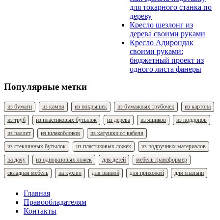
для токарного станка по
дереву
Кресло шезлонг из
дерева своими руками
Кресло Адирондак
своими руками:
бюджетный проект из
одного листа фанеры
Популярные метки
из бумаги
из камня
из покрышек
из бумажных трубочек
из картона
из труб
из пластиковых бутылок
из дерева
из ящиков
из поддонов
из паллет
из шлакоблоков
из катушки от кабеля
из стеклянных бутылок
из пластиковых ложек
из подручных материалов
на дачу
из одноразовых ложек
для детей
мебель трансформер
складная мебель
на кухню
для ванной
для прихожей
для спальни
Главная
Правообладателям
Контакты