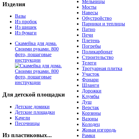
Мельницы
Изделия
Мосты
Навесы
Вазы
Обустройство
Из пробок
Парники и теплицы
Из шишек
Патио
Из бумаги
Печи
Плетень
Скамейка для дома.
Погребы
Своими руками. 800
Поликарбонат
фото, пошаговые
Строительство
инструкции
Телеги
Тротуарная плитка
Участок
Фонари
Шланги
Дорожки
Для детской площадки
Клумбы
Душ
Детские домики
Верстак
Детские площадки
Корзины
Качели
Вазоны
Песочницы
Колодец
Живая изгородь
Из пластиковых...
Рамки