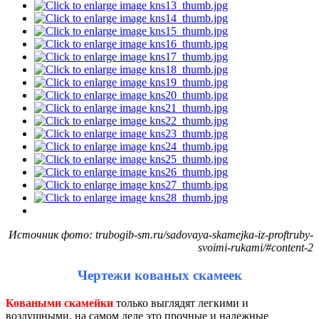
Источник фото: trubogib-sm.ru/sadovaya-skamejka-iz-proftruby-
svoimi-rukami/#content-2
Чертежи кованых скамеек
Коваными скамейки
только выглядят легкими и
воздушными, на самом деле это прочные и надежные