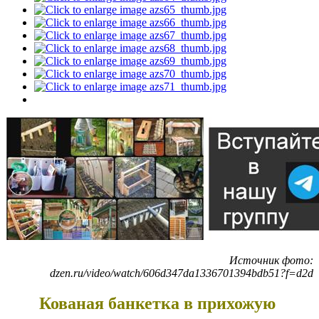
Источник фото:
dzen.ru/video/watch/606d347da1336701394bdb51?f=d2d
Кованая банкетка в прихожую