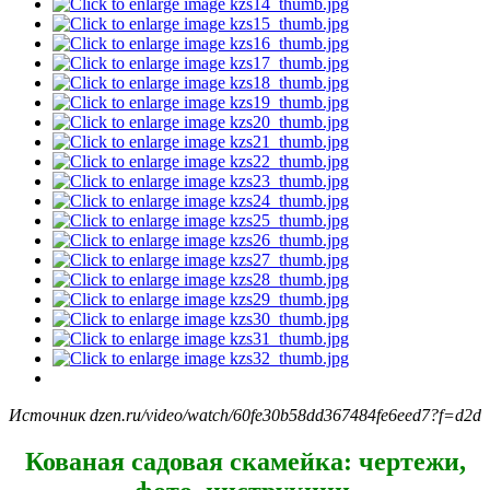
Источник dzen.ru/video/watch/60fe30b58dd367484fe6eed7?f=d2d
Кованая садовая скамейка: чертежи,