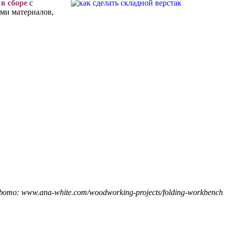
 в сборе
с
ами материалов,
ото: www.ana-white.com/woodworking-projects/folding-workbench