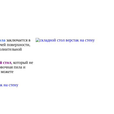
ола
заключается в
чей поверхности,
полнительной
й стол
, который не
овочная пила и
о можете