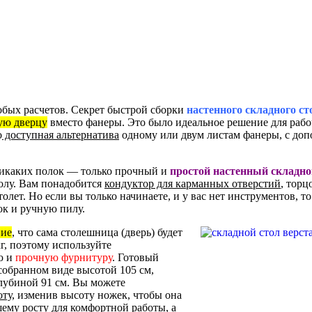
собых расчетов. Секрет быстрой сборки
настенного складного ст
ую дверцу
вместо фанеры. Это было идеальное решение для рабо
о
доступная альтернатива
одному или двум листам фанеры, с до
никаких полок — только прочный и
простой настенный складно
полу. Вам понадобится
кондуктор для карманных отверстий
, торц
олет. Но если вы только начинаете, и у вас нет инструментов, т
ок и ручную пилу.
ние
, что сама столешница (дверь) будет
кг, поэтому используйте
ю и
прочную фурнитуру
. Готовый
собранном виде высотой 105 см,
лубиной 91 см. Вы можете
оту
, изменив высоту ножек, чтобы она
шему росту для комфортной работы, а