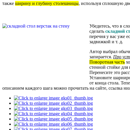
также
ширину и глубину столешницы
, используя сплошную две
Убедитесь, что в с
сделать
складной с
перечня у вас уже е
задвижкой и т. д.
Автор выбрал обы
запирается.
Про уст
Поворотная часть
хо
стенной стойке для 
Перенесите это рас
Установите шарнир
от конца стола. Теп
описанием каждого шага можно прочитать на сайте, ссылка ниж