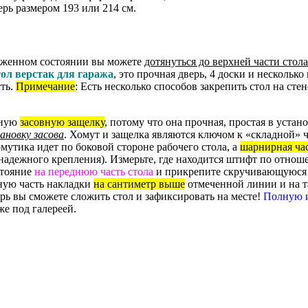
рь размером 193 или 214 см.
ложенном состоянии вы можете
дотянуться до верхней части стола
тол верстак для гаража
, это прочная дверь, 4 доски и нескольк
сть.
Примечание
: Есть несколько способов закрепить стол на ст
чную
засовную защелку
, потому что она прочная, простая в устано
ановку засова
. Хомут и защелка являются ключом к «складной» ч
мутика идет по боковой стороне рабочего стола, а
шарнирная ча
надежного крепления). Измерьте, где находится штифт по отнош
стояние
на переднюю часть стола
и прикрепите скручивающуюся 
ную часть накладки
на сантиметр выше
отмеченной линии и на т
ерь вы сможете сложить стол и зафиксировать на месте!
Полную 
е под галереей.