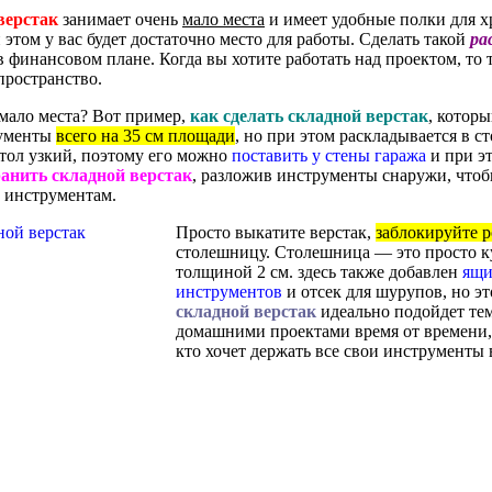
верстак
занимает очень
мало места
и имеет удобные полки для 
и этом у вас будет достаточно место для работы. Сделать такой
ра
в финансовом плане. Когда вы хотите работать над проектом, то то
пространство.
 мало места? Вот пример,
как сделать складной верстак
, котор
рументы
всего на 35 см площади
, но при этом раскладывается в 
тол узкий, поэтому его можно
поставить у стены гаража
и при эт
анить складной верстак
, разложив инструменты снаружи, чтоб
 инструментам.
Просто выкатите верстак,
заблокируйте 
столешницу. Столешница — это просто к
толщиной 2 см. здесь также добавлен
ящи
инструментов
и отсек для шурупов, но э
складной верстак
идеально подойдет тем
домашними проектами время от времени, 
кто хочет держать все свои инструменты 