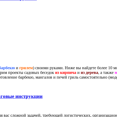
барбекю
и
грилем
) своими руками. Ниже вы найдете более 10 
трим проекты садовых беседок
из кирпича
и
из дерева
, а также
м
отовление барбекю, мангалов и печей гриль самостоятельно (мод
аговые инструкции
ля вас сложной задачей, требующей логистических, организацион