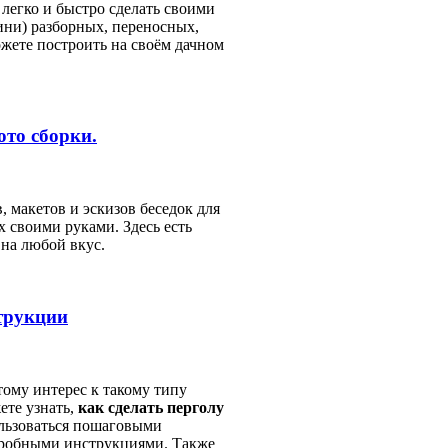
е легко и быстро сделать своими
ни) разборных, переносных,
ожете построить на своём дачном
ото сборки.
, макетов и эскизов беседок для
их своими руками. Здесь есть
 на любой вкус.
трукции
тому интерес к такому типу
ете узнать,
как сделать перголу
ользоваться пошаговыми
дробными инструкциями. Также