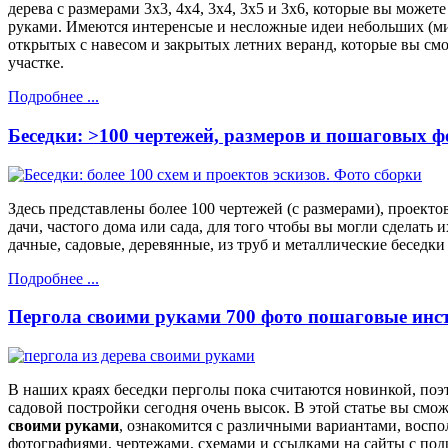
дерева с размерами 3х3, 4х4, 3х4, 3х5 и 3х6, которые вы может
руками. Имеются интеренсые и несложные идеи небольших (ми
открытых с навесом и закрытых летних веранд, которые вы см
участке.
Подробнее ...
Беседки: >100 чертежей, размеров и пошаговых ф
Здесь представлены более 100 чертежей (с размерами), проектов
дачи, частого дома или сада, для того чтобы вы могли сделать 
дачные, садовые, деревянные, из труб и металлические беседки
Подробнее ...
Пергола своими руками 700 фото пошаговые инс
В наших краях беседки перголы пока считаются новинкой, поэ
садовой постройки сегодня очень высок. В этой статье вы смож
своими руками
, ознакомится с различными вариантами, восп
фотографиями, чертежами, схемами и ссылками на сайты с по