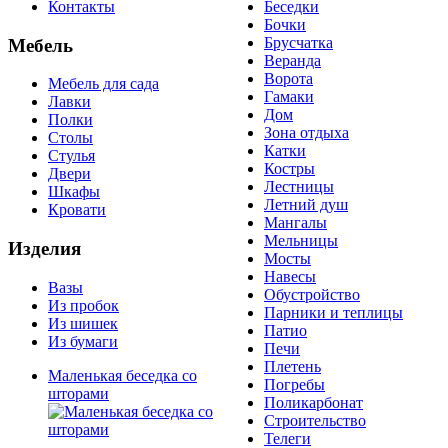
Контакты
Беседки
Бочки
Брусчатка
Мебель
Веранда
Ворота
Мебель для сада
Гамаки
Лавки
Дом
Полки
Зона отдыха
Столы
Катки
Стулья
Костры
Двери
Лестницы
Шкафы
Летний душ
Кровати
Мангалы
Мельницы
Изделия
Мосты
Навесы
Вазы
Обустройство
Из пробок
Парники и теплицы
Из шишек
Патио
Из бумаги
Печи
Плетень
Маленькая беседка со
Погребы
шторами
Поликарбонат
Строительство
Телеги