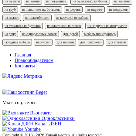
из бумаги
из камня
из покрышек
из бумажных трубочек
из картона
из труб
из пластиковых бутылок
из дерева
из ящиков
из поддонов
из паллет
из шлакоблоков
из катушки от кабеля
из стеклянных бутылок
из пластиковых ложек
из подручных материалов
на дачу
из одноразовых ложек
для детей
мебель трансформер
складная мебель
на кухню
для ванной
для прихожей
для спальни
Главная
Правообладателям
Контакты
Мы в соц. сетях:
Вконтакте
Одноклассники
Канал ДЗЕН
Youtube
Copyright © 2013 - 2026 Умный мастер. All rights reserved.