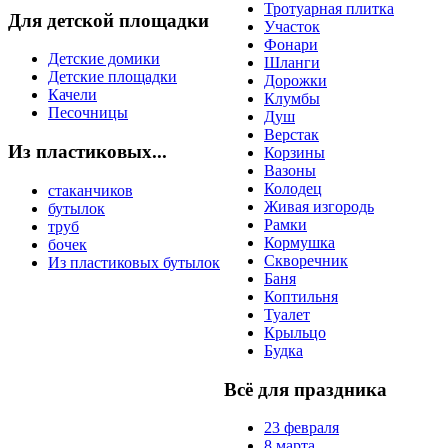
Тротуарная плитка
Для детской площадки
Участок
Фонари
Детские домики
Шланги
Детские площадки
Дорожки
Качели
Клумбы
Песочницы
Душ
Верстак
Из пластиковых...
Корзины
Вазоны
Колодец
стаканчиков
Живая изгородь
бутылок
Рамки
труб
Кормушка
бочек
Скворечник
Из пластиковых бутылок
Баня
Коптильня
Туалет
Крыльцо
Будка
Всё для праздника
23 февраля
8 марта