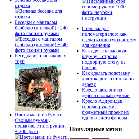
отдыха
Беседки с мангалом
барбекю (и печкой) +240
Стеллаж для
фото своими руками
пиломатериалов: как
сделать скрытую систему
для хранения
Как сделать высокую
Беседка из пластиковых
клумбу – строим
труб
подпорную стену из
блоков
Как сделать подставку
для токарного станка по
дереву
Кресло шезлонг из
дерева своими руками
Кресло Адирондак
своими руками:
бюджетный проект из
Цветы маки из бумаги.
одного листа фанеры
Своими руками,
пошаговые инструкции
Популярные метки
+ 200 фото