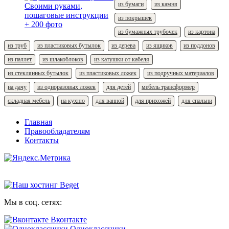
из бумаги
из камня
из покрышек
из бумажных трубочек
из картона
из труб
из пластиковых бутылок
из дерева
из ящиков
из поддонов
из паллет
из шлакоблоков
из катушки от кабеля
из стеклянных бутылок
из пластиковых ложек
из подручных материалов
на дачу
из одноразовых ложек
для детей
мебель трансформер
складная мебель
на кухню
для ванной
для прихожей
для спальни
Главная
Правообладателям
Контакты
Мы в соц. сетях:
Вконтакте
Одноклассники