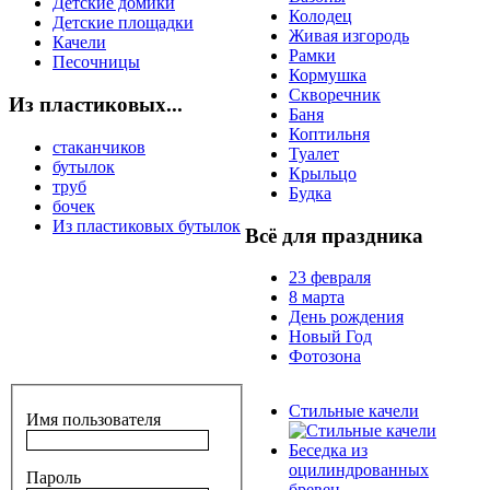
Детские домики
Колодец
Детские площадки
Живая изгородь
Качели
Рамки
Песочницы
Кормушка
Скворечник
Из пластиковых...
Баня
Коптильня
стаканчиков
Туалет
бутылок
Крыльцо
труб
Будка
бочек
Из пластиковых бутылок
Всё для праздника
23 февраля
8 марта
День рождения
Новый Год
Фотозона
Стильные качели
Имя пользователя
Беседка из
оцилиндрованных
Пароль
бревен