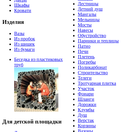
Лестницы
Шкафы
Летний душ
Кровати
Мангалы
Мельницы
Изделия
Мосты
Навесы
Вазы
Обустройство
Из пробок
Парники и теплицы
Из шишек
Патио
Из бумаги
Печи
Плетень
Беседка из пластиковых
Погребы
труб
Поликарбонат
Строительство
Телеги
Тротуарная плитка
Участок
Фонари
Шланги
Дорожки
Клумбы
Душ
Верстак
Для детской площадки
Корзины
Вазоны