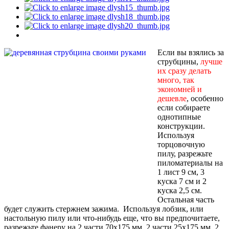
Если вы взялись за
струбцины,
лучше
их сразу делать
много, так
экономней и
дешевле
, особенно
если собираете
однотипные
конструкции.
Используя
торцовочную
пилу, разрежьте
пиломатериалы на
1 лист 9 см, 3
куска 7 см и 2
куска 2,5 см.
Остальная часть
будет служить стержнем зажима. Используя лобзик, или
настольную пилу или что-нибудь еще, что вы предпочитаете,
разрежьте фанеру на 2 части 70x175 мм, 2 части 25x175 мм, 2