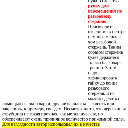
нужно сделать -
ручку для
перемещения по
резьбовому
стержню
.
Просверлите
отверстие в центре
немного меньше,
чем резьбовой
стержень. Таким
образом стержень
будет держаться
только благодаря
трению. Затем
надо
зафиксировать
гайку до конца
резьбового
стержня. Это
можно сделать с
помощью сварки сварки, другие варианты – склеить или
закрепить, к примеру, гвоздем. Несмотря на то, что деревянная
струбцина не такая прочная, как металлическая, но
обеспечивают очень приличное количество прижимной силы.
Для наглядности автор использовал их в качестве