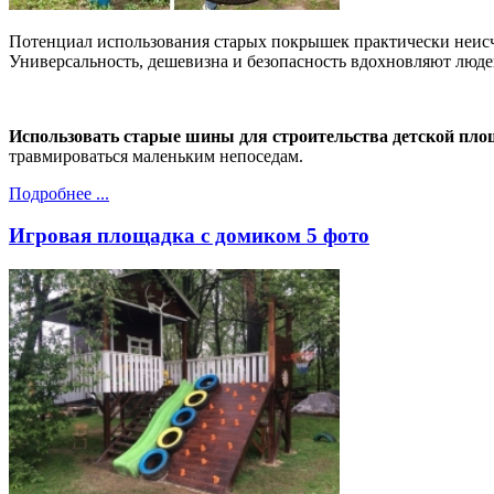
Потенциал использования старых покрышек практически неисчер
Универсальность, дешевизна и безопасность вдохновляют люд
Использовать старые шины для строительства детской пл
травмироваться маленьким непоседам.
Подробнее ...
Игровая площадка с домиком 5 фото