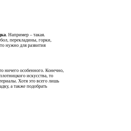
дка
. Например – такая.
бол, перекладины, горки,
то нужно для развития
то ничего особенного. Конечно,
плотницкого искусства, то
териалы. Хотя это всего лишь
дку, а также подобрать