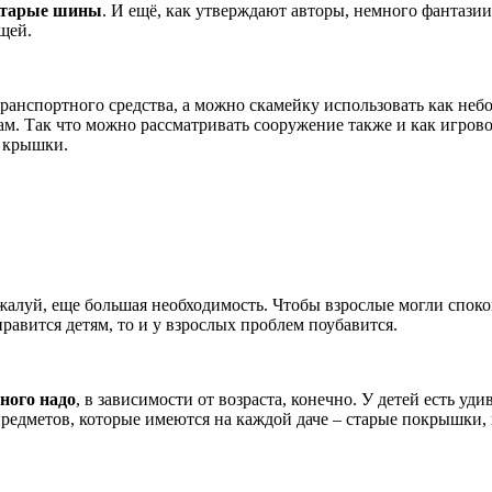
 старые шины
. И ещё, как утверждают авторы, немного фантазии
щей.
 транспортного средства, а можно скамейку использовать как не
ам. Так что можно рассматривать сооружение также и как игров
й крышки.
ожалуй, еще большая необходимость. Чтобы взрослые могли спок
нравится детям, то и у взрослых проблем поубавится.
ного надо
, в зависимости от возраста, конечно. У детей есть у
едметов, которые имеются на каждой даче – старые покрышки, п