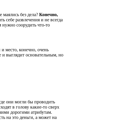
не маялись без дела?
Конечно,
ать себе развлечения и не всегда
м нужно соорудить что-то
 и место, конечно, очень
ие и выглядит основательным, но
 где они могли бы проводить
ходят в голову какие-то сверх
чими дорогими атрибутам.
ть на это деньги, а может на