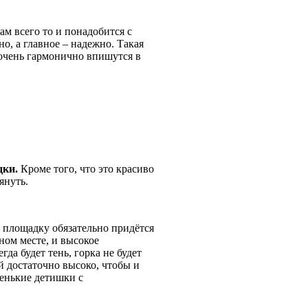
 вам всего то и понадобится с
о, а главное – надежно. Такая
 очень гармонично впишутся в
дки.
Кроме того, что это красиво
януть.
ую площадку обязательно придётся
ном месте, и высокое
гда будет тень, горка не будет
й достаточно высоко, чтобы и
ленькие детишки с