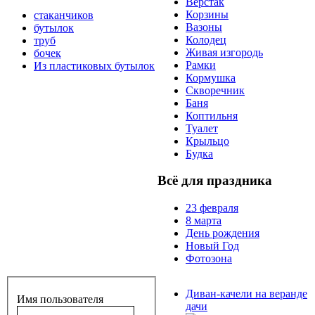
Верстак
Корзины
стаканчиков
Вазоны
бутылок
Колодец
труб
Живая изгородь
бочек
Рамки
Из пластиковых бутылок
Кормушка
Скворечник
Баня
Коптильня
Туалет
Крыльцо
Будка
Всё для праздника
23 февраля
8 марта
День рождения
Новый Год
Фотозона
Диван-качели на веранде
Имя пользователя
дачи