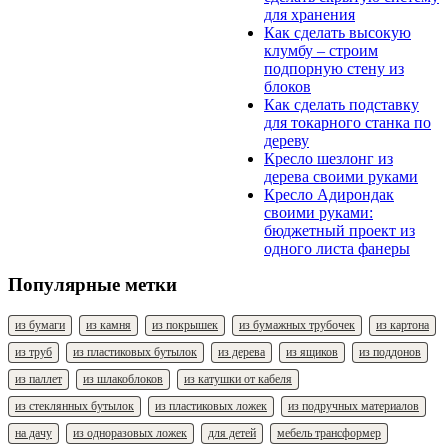
для хранения
Как сделать высокую
клумбу – строим
подпорную стену из
блоков
Как сделать подставку
для токарного станка по
дереву
Кресло шезлонг из
дерева своими руками
Кресло Адирондак
своими руками:
бюджетный проект из
одного листа фанеры
Популярные метки
из бумаги
из камня
из покрышек
из бумажных трубочек
из картона
из труб
из пластиковых бутылок
из дерева
из ящиков
из поддонов
из паллет
из шлакоблоков
из катушки от кабеля
из стеклянных бутылок
из пластиковых ложек
из подручных материалов
на дачу
из одноразовых ложек
для детей
мебель трансформер