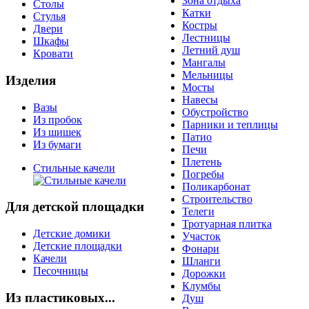
Зона отдыха
Столы
Катки
Стулья
Костры
Двери
Лестницы
Шкафы
Летний душ
Кровати
Мангалы
Мельницы
Изделия
Мосты
Навесы
Вазы
Обустройство
Из пробок
Парники и теплицы
Из шишек
Патио
Из бумаги
Печи
Плетень
Стильные качели
Погребы
Поликарбонат
Строительство
Для детской площадки
Телеги
Тротуарная плитка
Детские домики
Участок
Детские площадки
Фонари
Качели
Шланги
Песочницы
Дорожки
Клумбы
Из пластиковых...
Душ