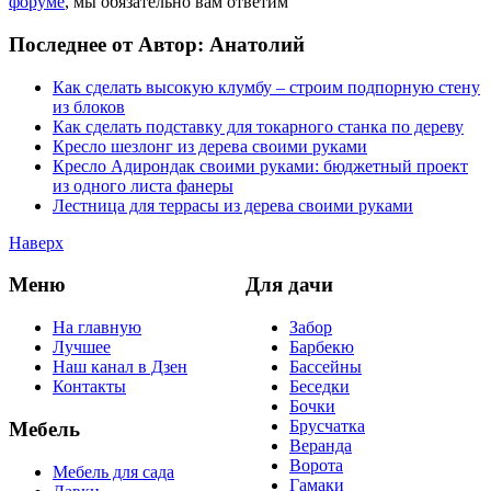
форуме
, мы обязательно вам ответим
Последнее от Автор: Анатолий
Как сделать высокую клумбу – строим подпорную стену
из блоков
Как сделать подставку для токарного станка по дереву
Кресло шезлонг из дерева своими руками
Кресло Адирондак своими руками: бюджетный проект
из одного листа фанеры
Лестница для террасы из дерева своими руками
Наверх
Меню
Для дачи
На главную
Забор
Лучшее
Барбекю
Наш канал в Дзен
Бассейны
Контакты
Беседки
Бочки
Брусчатка
Мебель
Веранда
Ворота
Мебель для сада
Гамаки