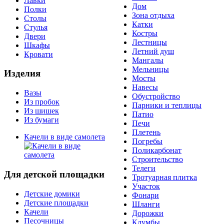
Лавки
Дом
Полки
Зона отдыха
Столы
Катки
Стулья
Костры
Двери
Лестницы
Шкафы
Летний душ
Кровати
Мангалы
Мельницы
Изделия
Мосты
Навесы
Вазы
Обустройство
Из пробок
Парники и теплицы
Из шишек
Патио
Из бумаги
Печи
Плетень
Качели в виде самолета
Погребы
Поликарбонат
Строительство
Телеги
Для детской площадки
Тротуарная плитка
Участок
Детские домики
Фонари
Детские площадки
Шланги
Качели
Дорожки
Песочницы
Клумбы