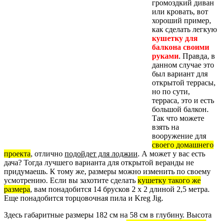
громоздкий диван
или кровать, вот
хороший пример,
как сделать легкую
кушетку для
балкона своими
руками
. Правда, в
данном случае это
был вариант для
открытой террасы,
но по сути,
терраса, это и есть
большой балкон.
Так что можете
взять на
вооружение для
своего домашнего
проекта
, отлично
подойдет для лоджии
. А может у вас есть
дача? Тогда лучшего варианта для открытой веранды не
придумаешь. К тому же, размеры можно изменить по своему
усмотрению. Если вы захотите сделать
кушетку такого же
размера
, вам понадобится 14 брусков 2 х 2 длиной 2,5 метра.
Еще понадобится торцовочная пила и Kreg Jig.
Здесь габаритные размеры 182 см на 58 см в глубину. Высота