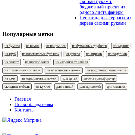
своими руками:
бюджетный проект из
одного листа фанеры
Лестница для террасы из
дерева своими руками
Популярные метки
из бумаги
из камня
из покрышек
из бумажных трубочек
из картона
из труб
из пластиковых бутылок
из дерева
из ящиков
из поддонов
из паллет
из шлакоблоков
из катушки от кабеля
из стеклянных бутылок
из пластиковых ложек
из подручных материалов
на дачу
из одноразовых ложек
для детей
мебель трансформер
складная мебель
на кухню
для ванной
для прихожей
для спальни
Главная
Правообладателям
Контакты