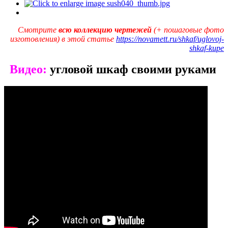
Смотрите
всю коллекцию чертежей
(+ пошаговые фото
изготовления) в этой статье
https://novamett.ru/shkaf/uglovoj-
shkaf-kupe
Видео:
угловой шкаф своими руками