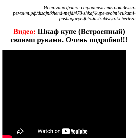
Источник фото: строительство-отделка-
ремонт.рф/dizajn/khend-mejd/478-shkaf-kupe-svoimi-rukami-
poshagovye-foto-instruktsiya-i-chertezh
Видео:
Шкаф купе (Встроенный)
своими руками. Очень подробно!!!