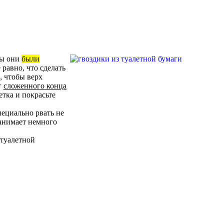
бы они
были
 равно, что сделать
, чтобы верх
г
сложенного конца
етка и покрасьте
пециально рвать не
занимает немного
 туалетной