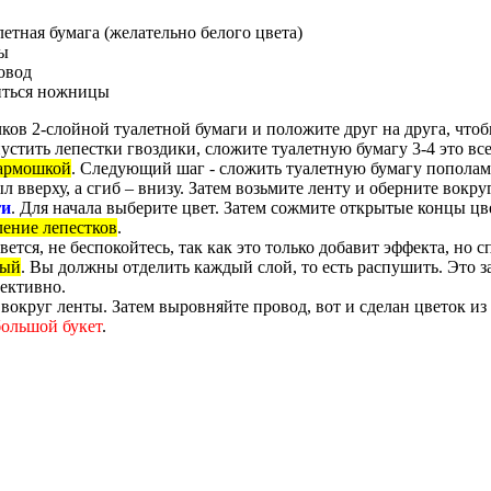
летная бумага (желательно белого цвета)
ы
овод
иться ножницы
чков 2-слойной туалетной бумаги и положите друг на друга, что
пустить лепестки гвоздики, сложите туалетную бумагу 3-4 это все
гармошкой
. Следующий шаг - сложить туалетную бумагу пополам
 вверху, а сгиб – внизу. Затем возьмите ленту и оберните вокру
ги
. Для начала выберите цвет. Затем сожмите открытые концы цв
ение лепестков
.
тся, не беспокойтесь, так как это только добавит эффекта, но с
ный
. Вы должны отделить каждый слой, то есть распушить. Это 
фективно.
вокруг ленты. Затем выровняйте провод, вот и сделан цветок из
ольшой букет
.