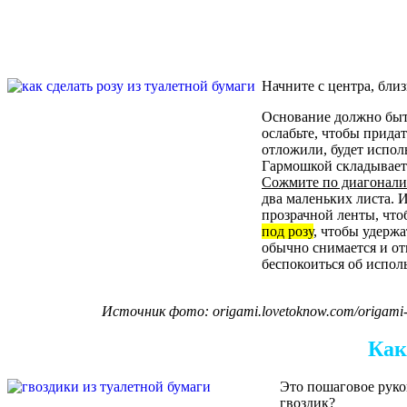
Начните с центра, близ
Основание должно быт
ослабьте, чтобы прида
отложили, будет испо
Гармошкой складываете
Сожмите по диагонали
два маленьких листа. 
прозрачной ленты, что
под розу
, чтобы удержа
обычно снимается и от
беспокоиться об исполь
Источник фото: origami.lovetoknow.com/origami-gif
Как
Это пошаговое руков
гвоздик?