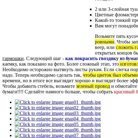
2 или 3-слойная туа
Цветные фломастер
Какой-то тонкий пр
Вам могут понадоб
Возьмите пять кусо
ровными
. Чтобы за
веер, или
сложить 
открытых концов был
гармошки
. Следующий шаг -
как покрасить гвоздику из бума
каемку, как показано на фото. Более сложный этап, это
изготовл
Необходимо осторожно вытянуть листы рукам. Если слегка порве
надо. Теперь необходимо сделать так,
чтобы цветок был объем
времени, но в итоге все выглядит хорошо и выглядит более эф
Чтобы добавить стебель, возьмите
зеленый провод
и обмотайте 
бумаги!!!! Сделайте намного больше, чтобы собрать
красивый б