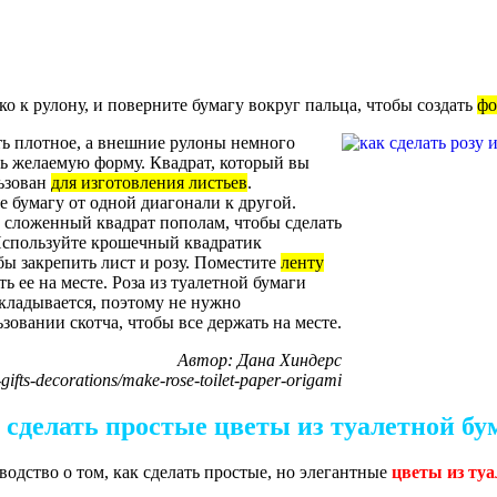
ко к рулону, и поверните бумагу вокруг пальца, чтобы создать
фо
ь плотное, а внешние рулоны немного
ть желаемую форму. Квадрат, который вы
льзован
для изготовления листьев
.
 бумагу от одной диагонали к другой.
сложенный квадрат пополам, чтобы сделать
Используйте крошечный квадратик
бы закрепить лист и розу. Поместите
ленту
ть ее на месте. Роза из туалетной бумаги
кладывается, поэтому не нужно
зовании скотча, чтобы все держать на месте.
Автор: Дана Хиндерс
ts-decorations/make-rose-toilet-paper-origami
 сделать простые цветы из туалетной бу
одство о том, как сделать простые, но элегантные
цветы из туа