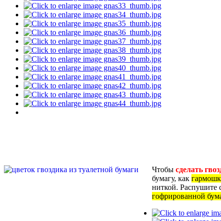
Чтобы
сделать гвоз
бумагу, как
гармошк
ниткой. Распушите 
гофрированной бума