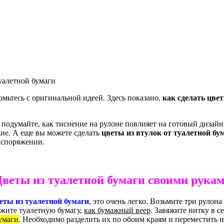
туалетной бумаги
омьтесь с оригинальной идеей. Здесь показано,
как сделать цве
 подумайте, как тиснение на рулоне повлияет на готовый дизайн
кие. А еще вы можете сделать
цветы из втулок от туалетной бу
аспоряжении.
веты из туалетной бумаги своими рука
еты из туалетной бумаги
, это очень легко. Возьмите три рулон
жите туалетную бумагу,
как бумажный веер
. Завяжите нитку в с
бумаги
. Необходимо разделить их по обоим краям и переместить н