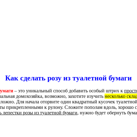
Как сделать розу из туалетной бумаги
бумаги
– это уникальный способ добавить особый штрих к
прост
альная домохозяйка, возможно, захотите изучить
несколько скла
 сложно. Для начала оторвите один квадратный кусочек туалетной
аты прикрепленными к рулону. Сложите пополам вдоль, хорошо с
 лепестки розы из туалетной бумаги
, нужно будет обернуть бума