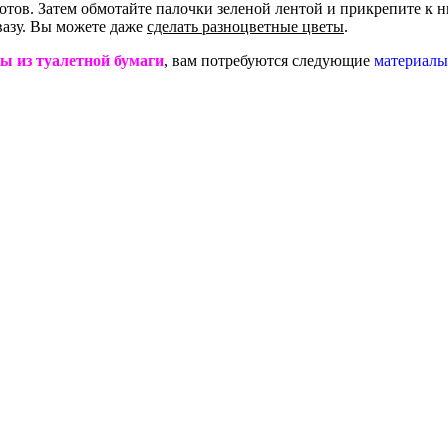
отов. Затем обмотайте палочки зеленой лентой и прикрепите к н
вазу. Вы можете даже
сделать разноцветные цветы
.
ты из туалетной бумаги
, вам потребуются следующие
материалы