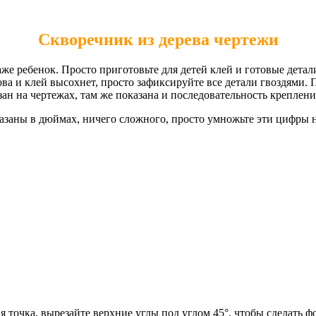
Скворечник из дерева чертежи
аже ребенок. Просто приготовьте для детей клей и готовые детал
отова и клей высохнет, просто зафиксируйте все детали гвоздями.
ан на чертежах, там же показана и последовательность крепления
казаны в дюймах, ничего сложного, просто умножьте эти цифры н
ая точка, вырезайте верхние углы под углом 45°, чтобы сделать 