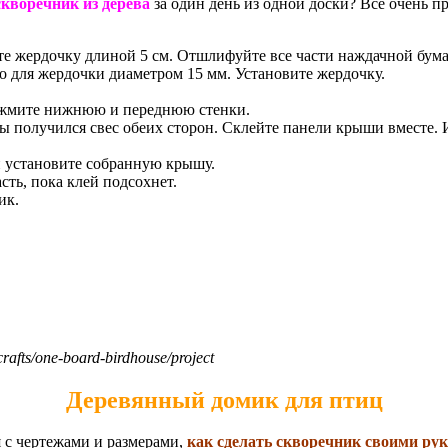
скворечник из дерева
за один день из одной доски? Все очень пр
йте жердочку длиной 5 см. Отшлифуйте все части наждачной бум
о для жердочки диаметром 15 мм. Установите жердочку.
зажмите нижнюю и переднюю стенки.
бы получился свес обеих сторон. Склейте панели крыши вместе.
 и установите собранную крышу.
ть, пока клей подсохнет.
ик.
fts/one-board-birdhouse/project
Деревянный домик для птиц
 с чертежами и размерами,
как сделать скворечник своими рук