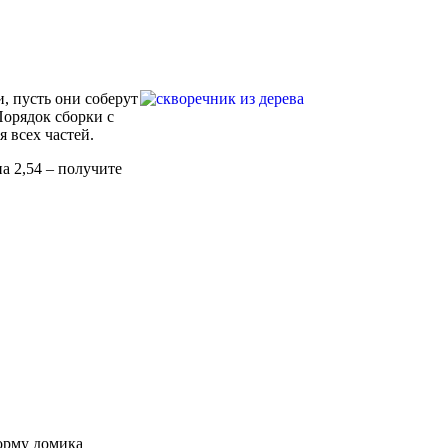
и, пусть они соберут
 Порядок сборки с
 всех частей.
а 2,54 – получите
форму домика