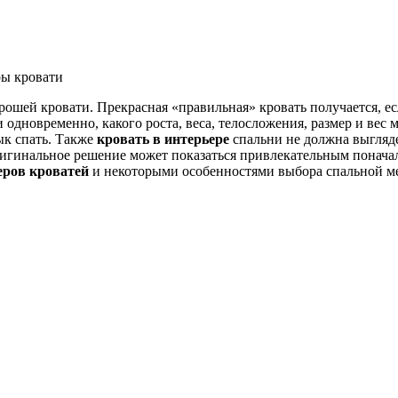
ры кровати
рошей кровати. Прекрасная «правильная» кровать получается, е
и одновременно, какого роста, веса, телосложения, размер и вес
ык спать. Также
кровать в интерьере
спальни не должна выгляд
игинальное решение может показаться привлекательным поначалу
еров кроватей
и некоторыми особенностями выбора спальной м