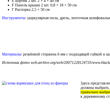
Е Бортик 2 шт. 2 × 4 × 40 см "
F Панель крыши 2 шт. 0,8 × 18 × 50 см
Г Распорка 2,5 × 50 см
Инструменты
: циркулярная пила, дрель, ленточная шлифоваль
Материалы
: резьбовой стержень 6 мм с подходящей гайкой и ша
Источник фото web.archive.org/web/20071228124735/www.blacka
Здесь представл
должны выбрать 
правильно выбра
к деревянному ст