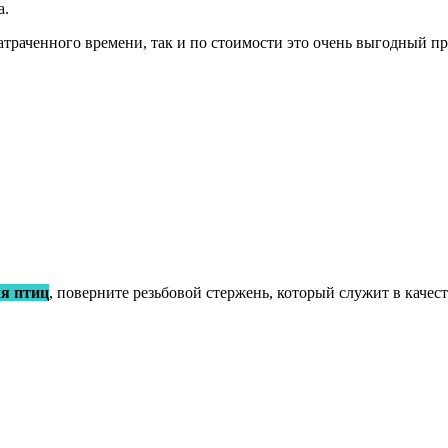
а.
затраченного времени, так и по стоимости это очень выгодный п
я птиц
, поверните резьбовой стержень, который служит в качес