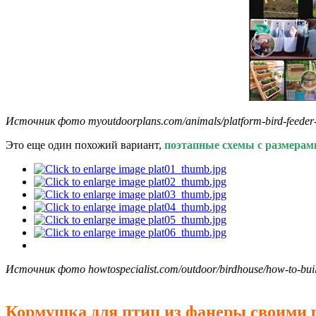
Источник фото myoutdoorplans.com/animals/platform-bird-feeder-
Это еще один похожий вариант,
поэтапные схемы с размерам
Источник фото howtospecialist.com/outdoor/birdhouse/how-to-build
Кормушка для птиц из фанеры своими 