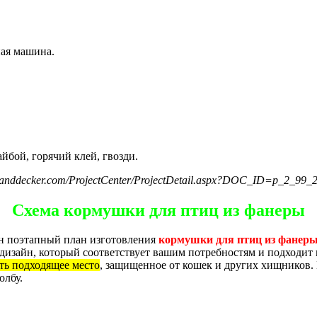
ная машина.
йбой, горячий клей, гвозди.
nddecker.com/ProjectCenter/ProjectDetail.aspx?DOC_ID=p_2_99_
Схема кормушки для птиц из фанеры
ен поэтапный план изготовления
кормушки для птиц из фанер
дизайн, который соответствует вашим потребностям и подходит
ть подходящее место
, защищенное от кошек и других хищников. 
олбу.