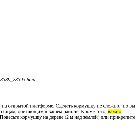
23589_23593.html
ы
на открытой платформе. Сделать кормушку не сложно, но вы
 птицам, обитающим в вашем районе. Кроме того,
важно
Повесьте кормушку на дереве (2 м над землей) или прикрепите