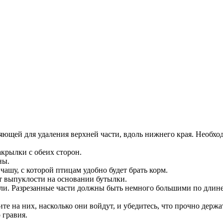
яющей для удаления верхней части, вдоль нижнего края. Необх
акрылки с обеих сторон.
ны.
чашу, с которой птицам удобно будет брать корм.
т выпуклости на основании бутылки.
ли. Разрезанные части должны быть немного большими по длин
е на них, насколько они войдут, и убедитесь, что прочно держа
 гравия.