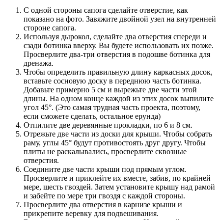
С одной стороны сапога сделайте отверстие, как
показано на фото. Завяжите двойной узел на внутренней
стороне сапога.
Используя дырокол, сделайте два отверстия спереди и
сзади ботинка вверху. Вы будете использовать их позже.
Просверлите два-три отверстия в подошве ботинка для
дренажа.
Чтобы определить правильную длину каркасных досок,
вставьте сосновую доску в переднюю часть ботинка.
Добавьте примерно 5 см и вырежьте две части этой
длины. На одном конце каждой из этих досок выпилите
угол 45°. (Это самая трудная часть проекта, поэтому,
если сможете сделать, остальное ерунда)
Отпилите две деревянные прокладки, по 6 и 8 см.
Отрежьте две части из доски для крыши. Чтобы собрать
раму, углы 45° будут противостоять друг другу. Чтобы
плиты не раскалывались, просверлите сквозные
отверстия.
Соедините две части крыши под прямым углом.
Просверлите и приклейте их вместе, забив, по крайней
мере, шесть гвоздей. Затем установите крышу над рамой
и забейте по мере три гвоздя с каждой стороны.
Просверлите два отверстия в карнизе крыши и
прикрепите веревку для подвешивания.