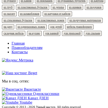
из бумаги
из камня
из покрышек
из бумажных трубочек
из картона
из труб
из пластиковых бутылок
из дерева
из ящиков
из поддонов
из паллет
из шлакоблоков
из катушки от кабеля
из стеклянных бутылок
из пластиковых ложек
из подручных материалов
на дачу
из одноразовых ложек
для детей
мебель трансформер
складная мебель
на кухню
для ванной
для прихожей
для спальни
Главная
Правообладателям
Контакты
Мы в соц. сетях:
Вконтакте
Одноклассники
Канал ДЗЕН
Youtube
Copyright © 2013 - 2026 Умный мастер. All rights reserved.