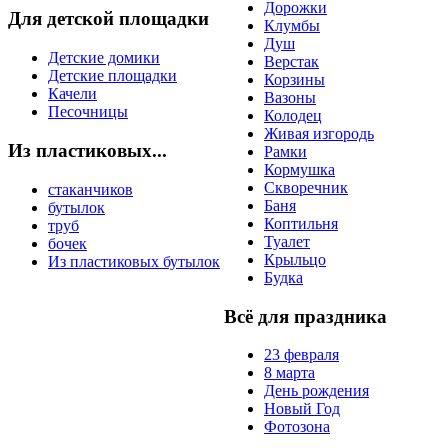
Дорожки
Для детской площадки
Клумбы
Душ
Детские домики
Верстак
Детские площадки
Корзины
Качели
Вазоны
Песочницы
Колодец
Живая изгородь
Из пластиковых...
Рамки
Кормушка
Скворечник
стаканчиков
Баня
бутылок
Коптильня
труб
Туалет
бочек
Крыльцо
Из пластиковых бутылок
Будка
Всё для праздника
23 февраля
8 марта
День рождения
Новый Год
Фотозона