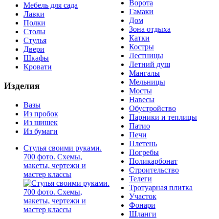
Ворота
Мебель для сада
Гамаки
Лавки
Дом
Полки
Зона отдыха
Столы
Катки
Стулья
Костры
Двери
Лестницы
Шкафы
Летний душ
Кровати
Мангалы
Мельницы
Изделия
Мосты
Навесы
Вазы
Обустройство
Из пробок
Парники и теплицы
Из шишек
Патио
Из бумаги
Печи
Плетень
Стулья своими руками.
Погребы
700 фото. Схемы,
Поликарбонат
макеты, чертежи и
Строительство
мастер классы
Телеги
Тротуарная плитка
Участок
Фонари
Шланги