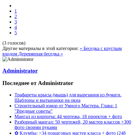
1
2
3
4
5
(3 голосов)
Другие материалы в этой категории:
« Беседка с круглым
входом
Деревянная беседка »
Administrator
Последнее от Administrator
Трафареты крысы (мышь) для вырезания из бумаги.
Шаблоны и вытынанки на окна
Строительный юмор от Умного Мастера. Глава: 1
"Вредные советы"
Мангал из кирпича: 44 чертежа, 18 проектов + фото
Разборный мангал: 50 чертежей, 20 мастер классов +300
фото своими руками
✿ Клумбы: >34 пошаговых мастер класса + фото (248