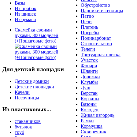
Вазы
Обустройство
Из пробок
Парники и теплицы
Из шишек
Патио
Из бумаги
Печи
Плетень
Скамейка своими
Погребы
руками. 300 моделей
Поликарбонат
(+Пошаговые фото)
Строительство
Телеги
Тротуарная плитка
Участок
Фонари
Для детской площадки
Шланги
Дорожки
Детские домики
Клумбы
Детские площадки
Душ
Качели
Верстак
Песочницы
Корзины
Вазоны
Из пластиковых...
Колодец
Живая изгородь
Рамки
стаканчиков
Кормушка
бутылок
Скворечник
труб