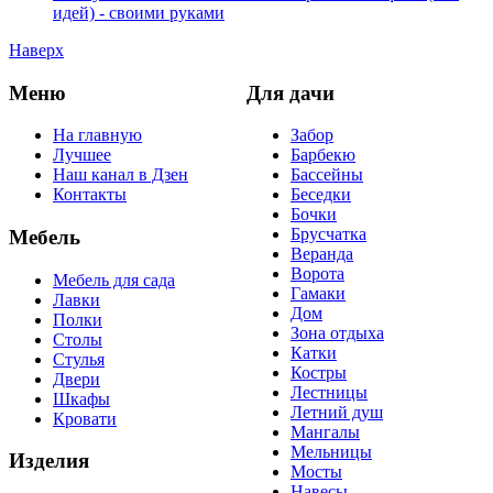
идей) - своими руками
Наверх
Меню
Для дачи
На главную
Забор
Лучшее
Барбекю
Наш канал в Дзен
Бассейны
Контакты
Беседки
Бочки
Брусчатка
Мебель
Веранда
Ворота
Мебель для сада
Гамаки
Лавки
Дом
Полки
Зона отдыха
Столы
Катки
Стулья
Костры
Двери
Лестницы
Шкафы
Летний душ
Кровати
Мангалы
Мельницы
Изделия
Мосты
Навесы