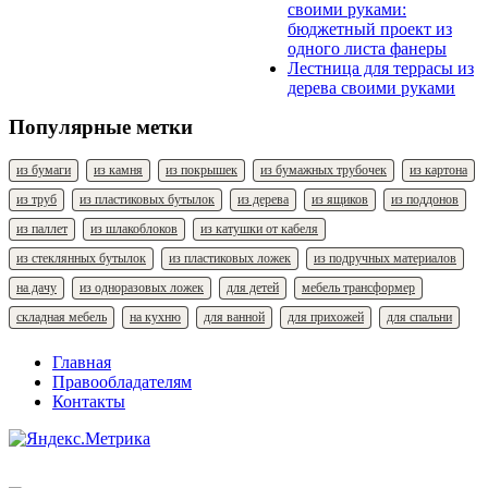
своими руками:
бюджетный проект из
одного листа фанеры
Лестница для террасы из
дерева своими руками
Популярные метки
из бумаги
из камня
из покрышек
из бумажных трубочек
из картона
из труб
из пластиковых бутылок
из дерева
из ящиков
из поддонов
из паллет
из шлакоблоков
из катушки от кабеля
из стеклянных бутылок
из пластиковых ложек
из подручных материалов
на дачу
из одноразовых ложек
для детей
мебель трансформер
складная мебель
на кухню
для ванной
для прихожей
для спальни
Главная
Правообладателям
Контакты