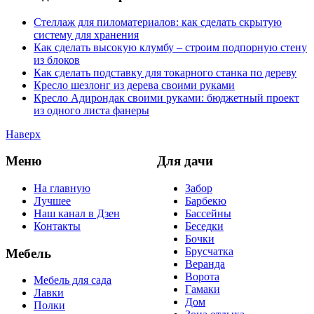
Стеллаж для пиломатериалов: как сделать скрытую
систему для хранения
Как сделать высокую клумбу – строим подпорную стену
из блоков
Как сделать подставку для токарного станка по дереву
Кресло шезлонг из дерева своими руками
Кресло Адирондак своими руками: бюджетный проект
из одного листа фанеры
Наверх
Меню
Для дачи
На главную
Забор
Лучшее
Барбекю
Наш канал в Дзен
Бассейны
Контакты
Беседки
Бочки
Брусчатка
Мебель
Веранда
Ворота
Мебель для сада
Гамаки
Лавки
Дом
Полки