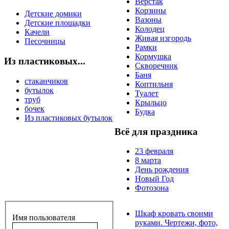
Верстак
Корзины
Детские домики
Вазоны
Детские площадки
Колодец
Качели
Живая изгородь
Песочницы
Рамки
Кормушка
Из пластиковых...
Скворечник
Баня
стаканчиков
Коптильня
бутылок
Туалет
труб
Крыльцо
бочек
Будка
Из пластиковых бутылок
Всё для праздника
23 февраля
8 марта
День рождения
Новый Год
Фотозона
Шкаф кровать своими
Имя пользователя
руками. Чертежи, фото,