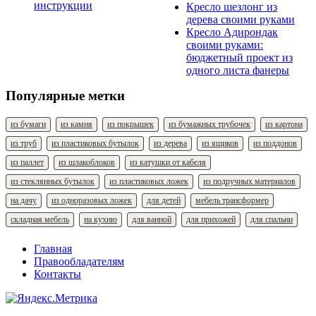
Кресло шезлонг из
дерева своими руками
Кресло Адирондак
своими руками:
бюджетный проект из
одного листа фанеры
Популярные метки
из бумаги
из камня
из покрышек
из бумажных трубочек
из картона
из труб
из пластиковых бутылок
из дерева
из ящиков
из поддонов
из паллет
из шлакоблоков
из катушки от кабеля
из стеклянных бутылок
из пластиковых ложек
из подручных материалов
на дачу
из одноразовых ложек
для детей
мебель трансформер
складная мебель
на кухню
для ванной
для прихожей
для спальни
Главная
Правообладателям
Контакты