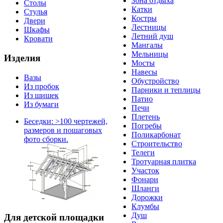
Зона отдыха
Столы
Катки
Стулья
Костры
Двери
Лестницы
Шкафы
Летний душ
Кровати
Мангалы
Мельницы
Изделия
Мосты
Навесы
Вазы
Обустройство
Из пробок
Парники и теплицы
Из шишек
Патио
Из бумаги
Печи
Плетень
Беседки: >100 чертежей,
Погребы
размеров и пошаговых
Поликарбонат
фото сборки.
Строительство
Телеги
Тротуарная плитка
Участок
Фонари
Шланги
Дорожки
Клумбы
Душ
Для детской площадки