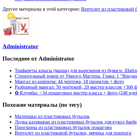
Другие материалы в этой категории:
Вертолет из пластиковой 
Administrator
Последнее от Administrator
Трафареты крысы (мышь) для вырезания из бумаги. Шаб
Строительный юмор от Умного Мастера. Глава: 1 "Вредн
Мангал из кирпича: 44 чертежа, 18 проектов + фото
Разборный мангал: 50 чертежей, 20 мастер классов +300 
✿ Клумбы: >34 пошаговых мастер класса + фото (248 иде
Похожие материалы (по тегу)
Матрешки из пластиковых бутылок
Лодка катамаран из пластиковых бутылок для кукол барб
Пингвины из пластиковых бутылок пошагово
Вертолет из пластиковой бутылки, мячика для пинпога