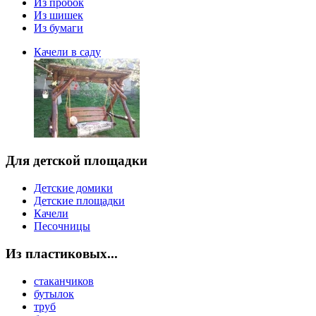
Из пробок
Из шишек
Из бумаги
Качели в саду
Для детской площадки
Детские домики
Детские площадки
Качели
Песочницы
Из пластиковых...
стаканчиков
бутылок
труб