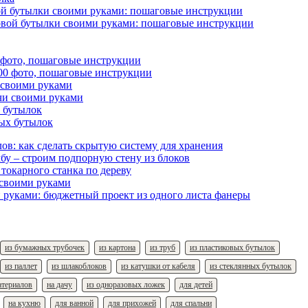
ой бутылки своими руками: пошаговые инструкции
 фото, пошаговые инструкции
и своими руками
 бутылок
ов: как сделать скрытую систему для хранения
бу – строим подпорную стену из блоков
 токарного станка по дереву
 своими руками
 руками: бюджетный проект из одного листа фанеры
из бумажных трубочек
из картона
из труб
из пластиковых бутылок
из паллет
из шлакоблоков
из катушки от кабеля
из стеклянных бутылок
атериалов
на дачу
из одноразовых ложек
для детей
на кухню
для ванной
для прихожей
для спальни