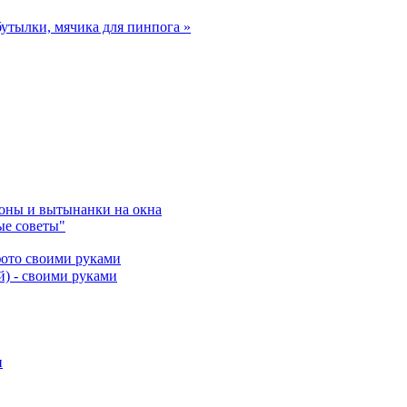
бутылки, мячика для пинпога »
лоны и вытынанки на окна
ые советы"
фото своими руками
й) - своими руками
и