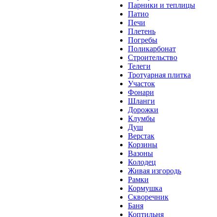
Парники и теплицы
Патио
Печи
Плетень
Погребы
Поликарбонат
Строительство
Телеги
Тротуарная плитка
Участок
Фонари
Шланги
Дорожки
Клумбы
Душ
Верстак
Корзины
Вазоны
Колодец
Живая изгородь
Рамки
Кормушка
Скворечник
Баня
Коптильня