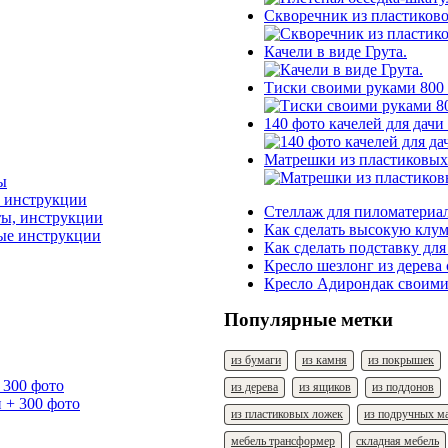
Скворечник из пластиков
Качели в виде Грута.
Тиски своими руками 800
140 фото качелей для дач
Матрешки из пластиковых
, инструкции
Стеллаж для пиломатериал
Как сделать высокую клум
вые инструкции
Как сделать подставку для
Кресло шезлонг из дерева
Кресло Адирондак своими
Популярные метки
из бумаги
из камня
из покрышек
 300 фото
из дерева
из ящиков
из поддонов
из пластиковых ложек
из подручных м
мебель трансформер
складная мебель