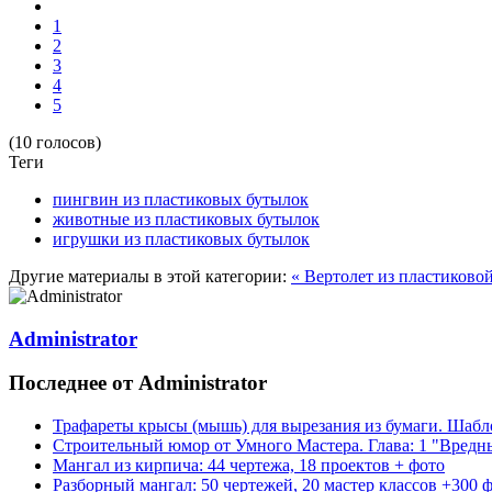
1
2
3
4
5
(10 голосов)
Теги
пингвин из пластиковых бутылок
животные из пластиковых бутылок
игрушки из пластиковых бутылок
Другие материалы в этой категории:
« Вертолет из пластиково
Administrator
Последнее от Administrator
Трафареты крысы (мышь) для вырезания из бумаги. Шаб
Строительный юмор от Умного Мастера. Глава: 1 "Вредн
Мангал из кирпича: 44 чертежа, 18 проектов + фото
Разборный мангал: 50 чертежей, 20 мастер классов +300 