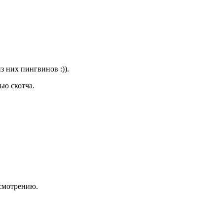
з них пингвинов :)).
ью скотча.
усмотрению.