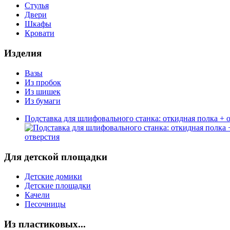
Стулья
Двери
Шкафы
Кровати
Изделия
Вазы
Из пробок
Из шишек
Из бумаги
Подставка для шлифовального станка: откидная полка + 
Для детской площадки
Детские домики
Детские площадки
Качели
Песочницы
Из пластиковых...