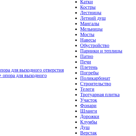
Катки
Костры
Лестницы
Летний душ
Мангалы
Мельницы
Мосты
Навесы
Обустройство
Парники и теплицы
Патио
Печи
Плетень
опора для выходного отверстия
Погребы
Поликарбонат
Строительство
Телеги
Тротуарная плитка
Участок
Фонари
Шланги
Дорожки
Клумбы
Душ
Верстак