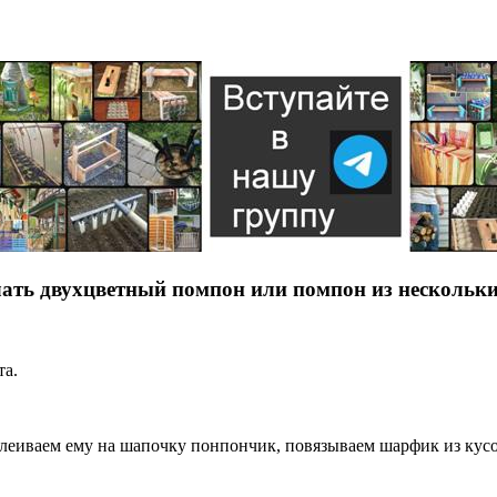
лать двухцветный помпон или помпон из нескольки
та.
клеиваем ему на шапочку понпончик, повязываем шарфик из кусо