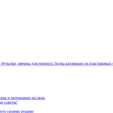
й бутылки, мячика для пинпога
Лодка катамаран из пластиковых 
лоны и вытынанки на окна
ые советы"
фото своими руками