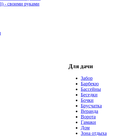
й) - своими руками
и
Для дачи
Забор
Барбекю
Бассейны
Беседки
Бочки
Брусчатка
Веранда
Ворота
Гамаки
Дом
Зона отдыха