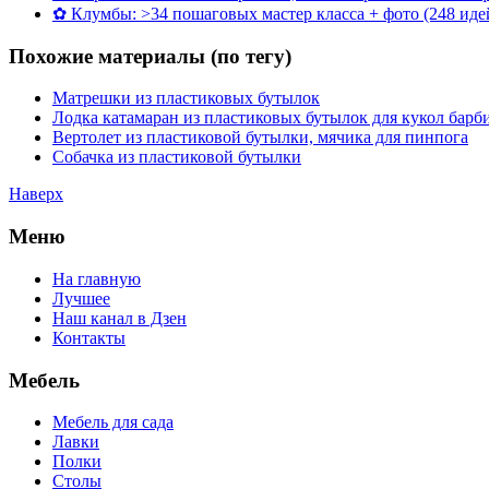
✿ Клумбы: >34 пошаговых мастер класса + фото (248 иде
Похожие материалы (по тегу)
Матрешки из пластиковых бутылок
Лодка катамаран из пластиковых бутылок для кукол барб
Вертолет из пластиковой бутылки, мячика для пинпога
Собачка из пластиковой бутылки
Наверх
Меню
На главную
Лучшее
Наш канал в Дзен
Контакты
Мебель
Мебель для сада
Лавки
Полки
Столы