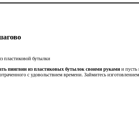
шагово
из пластиковой бутылки
лать пингвин из пластиковых бутылок своими руками
и пусть 
е потраченного с удовольствием времени. Займитесь изготовление