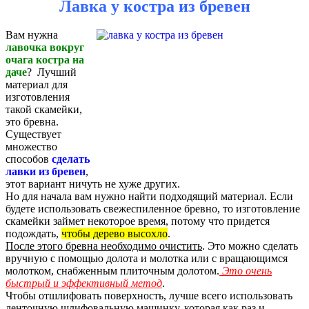
Лавка у костра из бревен
Вам нужна
лавочка вокруг
очага костра на
даче
? Лучший
материал для
изготовления
такой скамейки,
это бревна.
Существует
множество
способов
сделать
лавки из бревен
,
этот вариант ничуть не хуже других.
Но для начала вам нужно найти подходящий материал. Если
будете использовать свежеспиленное бревно, то изготовление
скамейки займет некоторое время, потому что придется
подождать,
чтобы дерево высохло
.
После этого бревна необходимо очистить
. Это можно сделать
вручную с помощью долота и молотка или с вращающимся
молотком, снабженным плиточным долотом.
Это очень
быстрый и эффективный метод
.
Чтобы отшлифовать поверхность, лучше всего использовать
ленточную шлифовальную машинку, которая как раз и