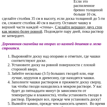
Если это
распиленное
бревно толщиной
больше 10 см,
сделайте столбик 35 см в высоту, если доска толщиной до 5-ти
см, сложите столбик 40 см в высоту. Оставьте чашку в
верхней части каждой «стены».
Сделайте вершину двух стен
как можно более ровной
. Подождите пару дней, пока раствор
не затвердеет.
Деревянная скамейка на опорах из камней дешевая и легко
строится
.
Выровняйте доску над опорами и отметьте, где чашки
соответствуют доске.
Установите доску на ровной поверхности с плохой
стороной вверх.
Забейте несколько (3-5) больших гвоздей или, еще
лучше, шурупов в древесину, где находятся чашки.
Заполните чашки раствором и прижмите доску сверху,
так чтобы гвозди находились в мокром растворе. У вас
будет до пятнадцати минут (в зависимости от
температуры и влажности), чтобы установить гвозди в
раствор. Проверьте все, прежде чем установить доску!
Вымойте камни, прежде чем наносить цемент. Во время