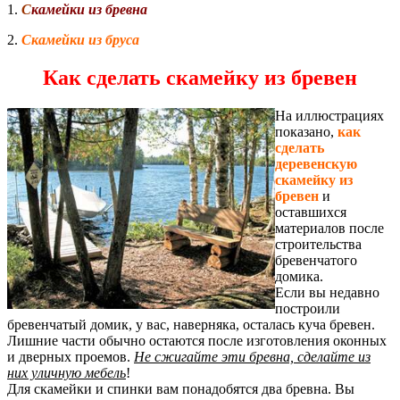
1.
С
камейки из бревна
2.
Скамейки из бруса
Как сделать скамейку из бревен
На иллюстрациях
показано,
как
сделать
деревенскую
скамейку из
бревен
и
оставшихся
материалов после
строительства
бревенчатого
домика.
Если вы недавно
построили
бревенчатый домик, у вас, наверняка, осталась куча бревен.
Лишние части обычно остаются после изготовления оконных
и дверных проемов.
Не сжигайте эти бревна, сделайте из
них уличную мебель
!
Для скамейки и спинки вам понадобятся два бревна. Вы