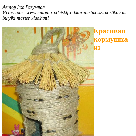
Автор Зоя Разумная
Источник: www.maam.ru/detskijsad/kormushka-iz-plastikovoi-
butylki-master-klas.html
Красивая
кормушка
из