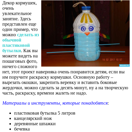
Декор кормушек,
очень
увлекательное
занятие. Здесь
представлен еще
один пример, что
можно
сделать из
обычной
пластиковой
бутылки
. Как вы
можете видеть на
пошаговых фото,
ничего сложного
нет, этот проект наверняка очень понравится детям, если вы
им поручите раскраску кормушки. Основную работу –
вырезать окошки, закрепить веревку и вставить боковые
жердочки, можно сделать за десять минут, ну а на творческую
часть, раскраску, времени жалеть не надо.
Материалы и инструменты, которые понадобятся
:
пластиковая бутылка 5 литров
канцелярский нож
деревянные шпажки
бечевка