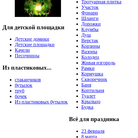
Тротуарная плитка
Участок
Фонари
Шланги
Дорожки
Для детской площадки
Клумбы
Душ
Детские домики
Верстак
Детские площадки
Корзины
Качели
Вазоны
Песочницы
Колодец
Живая изгородь
Из пластиковых...
Рамки
Кормушка
Скворечник
стаканчиков
Баня
бутылок
Коптильня
труб
Туалет
бочек
Крыльцо
Из пластиковых бутылок
Будка
Всё для праздника
23 февраля
8 марта