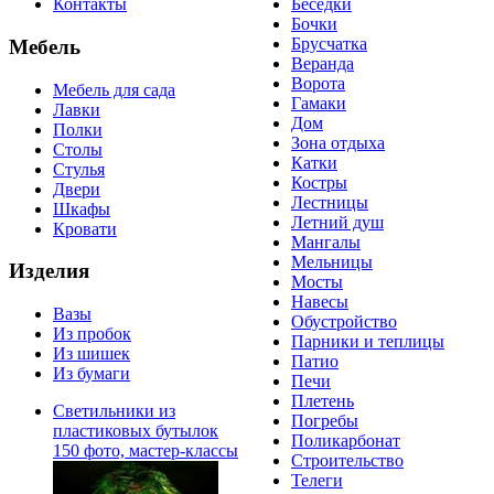
Контакты
Беседки
Бочки
Брусчатка
Мебель
Веранда
Ворота
Мебель для сада
Гамаки
Лавки
Дом
Полки
Зона отдыха
Столы
Катки
Стулья
Костры
Двери
Лестницы
Шкафы
Летний душ
Кровати
Мангалы
Мельницы
Изделия
Мосты
Навесы
Вазы
Обустройство
Из пробок
Парники и теплицы
Из шишек
Патио
Из бумаги
Печи
Плетень
Светильники из
Погребы
пластиковых бутылок
Поликарбонат
150 фото, мастер-классы
Строительство
Телеги