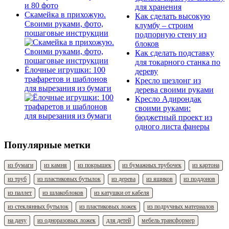
для хранения
Скамейка в прихожую.
Как сделать высокую
Своими руками, фото,
клумбу – строим
пошаговые инструкции
подпорную стену из
блоков
Как сделать подставку
для токарного станка по
Ёлочные игрушки: 100
дереву
трафаретов и шаблонов
Кресло шезлонг из
для вырезания из бумаги
дерева своими руками
Кресло Адирондак
своими руками:
бюджетный проект из
одного листа фанеры
Популярные метки
из бумаги
из камня
из покрышек
из бумажных трубочек
из картона
из труб
из пластиковых бутылок
из дерева
из ящиков
из поддонов
из паллет
из шлакоблоков
из катушки от кабеля
из стеклянных бутылок
из пластиковых ложек
из подручных материалов
на дачу
из одноразовых ложек
для детей
мебель трансформер