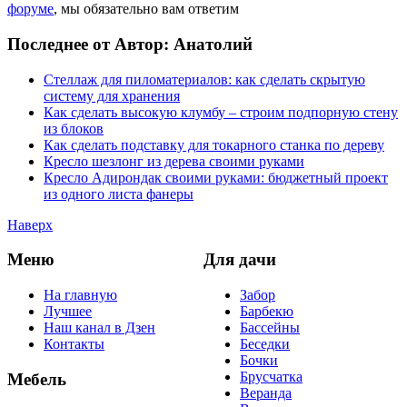
форуме
, мы обязательно вам ответим
Последнее от Автор: Анатолий
Стеллаж для пиломатериалов: как сделать скрытую
систему для хранения
Как сделать высокую клумбу – строим подпорную стену
из блоков
Как сделать подставку для токарного станка по дереву
Кресло шезлонг из дерева своими руками
Кресло Адирондак своими руками: бюджетный проект
из одного листа фанеры
Наверх
Меню
Для дачи
На главную
Забор
Лучшее
Барбекю
Наш канал в Дзен
Бассейны
Контакты
Беседки
Бочки
Брусчатка
Мебель
Веранда