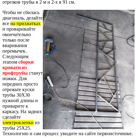
отрезков трубы в 2 м и 2-х в 91 см.
Чтобы не сбилась
диагональ, делайте
все
на прихватках
и проваривайте
окончательно
только после
вваривания
перемычек.
Следующим
этапом
сборки
кровати из
профтрубы
станут
ножки. Для
передних просто
отрежьте куски
трубы 30Х30
нужной длины и
приварите к
каркасу. На задних
сделайте
электроклепки
из
трубы 25Х25.
Технологию и сам процесс увидите на сайте первоисточнике.