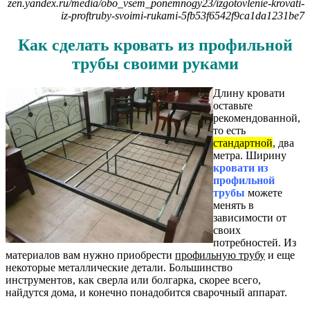
zen.yandex.ru/media/obo_vsem_ponemnogy23/izgotovlenie-krovati-
iz-proftruby-svoimi-rukami-5fb53f6542f9ca1da1231be7
Как сделать кровать из профильной
трубы своими руками
Длину кровати
оставьте
рекомендованной,
то есть
стандартной
, два
метра. Ширину
кровати из
профильной
трубы
можете
менять в
зависимости от
своих
потребностей. Из
материалов вам нужно приобрести
профильную трубу
и еще
некоторые металлические детали. Большинство
инструментов, как сверла или болгарка, скорее всего,
найдутся дома, и конечно понадобится сварочный аппарат.