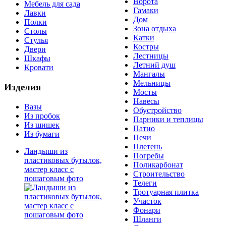
Ворота
Мебель для сада
Гамаки
Лавки
Дом
Полки
Зона отдыха
Столы
Катки
Стулья
Костры
Двери
Лестницы
Шкафы
Летний душ
Кровати
Мангалы
Мельницы
Изделия
Мосты
Навесы
Вазы
Обустройство
Из пробок
Парники и теплицы
Из шишек
Патио
Из бумаги
Печи
Плетень
Ландыши из
Погребы
пластиковых бутылок,
Поликарбонат
мастер класс с
Строительство
пошаговым фото
Телеги
Тротуарная плитка
Участок
Фонари
Шланги