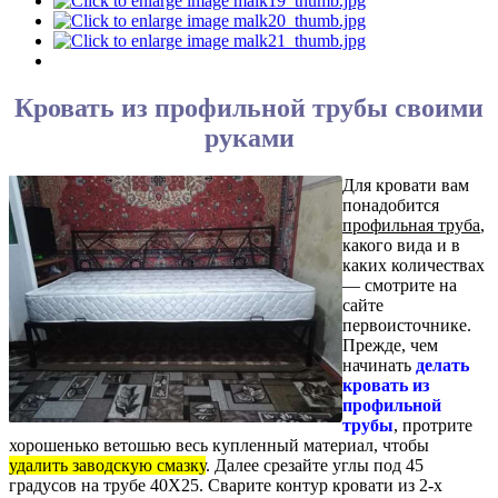
Кровать из профильной трубы своими
руками
Для кровати вам
понадобится
профильная труба
,
какого вида и в
каких количествах
— смотрите на
сайте
первоисточнике.
Прежде, чем
начинать
делать
кровать из
профильной
трубы
, протрите
хорошенько ветошью весь купленный материал, чтобы
удалить заводскую смазку
. Далее срезайте углы под 45
градусов на трубе 40Х25. Сварите контур кровати из 2-х