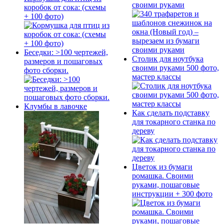
своими руками
коробок от сока: (схемы
+ 100 фото)
Беседки: >100 чертежей,
Столик для ноутбука
размеров и пошаговых
своими руками 500 фото,
фото сборки.
мастер классы
Клумбы в лавочке
Как сделать подставку
для токарного станка по
дереву
Цветок из бумаги
ромашка. Своими
руками, пошаговые
инструкции + 300 фото