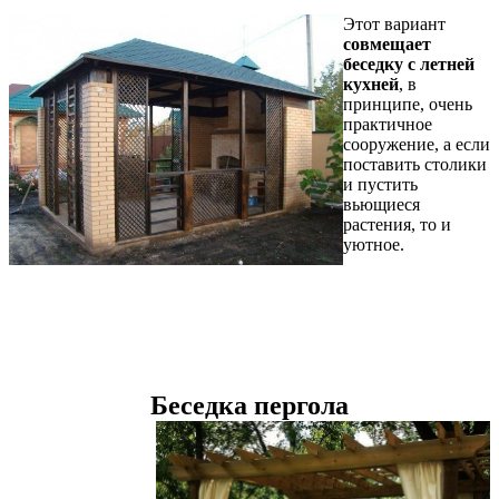
Этот вариант
совмещает
беседку с летней
кухней
, в
принципе, очень
практичное
сооружение, а если
поставить столики
и пустить
вьющиеся
растения, то и
уютное.
Беседка пергола