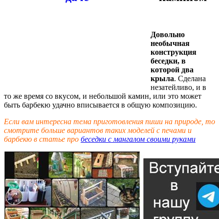
Довольно
необычная
конструкция
беседки, в
которой два
крыла
. Сделана
незатейливо, и в
то же время со вкусом, и небольшой камин, или это может
быть барбекю удачно вписывается в общую композицию.
Если вам интересна тема приготовления пиши на природе, то
смотрите больше вариантов таких моделей с печами и
барбекю в статье про
беседки с мангалом своими руками