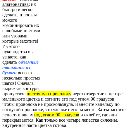
альтернатива
; их
быстро и легко
сделать, плюс вы
можете
комбинировать их
с любыми цветами
или узорами,
которые захотите!
Из этого
руководства вы
узнаете, как
сделать
объемные
тюльпаны из
бумаги
всего за
несколько простых
шагов! Сначала
вырежьте контуры,
пропустите
цветочную проволоку
через отверстие в центре
маленького цветка и согните его под углом 90 градусов,
чтобы проволока не проскользнула. Нанесите капельку по
согнутой проволоке, это удержит его на месте. Затем загните
лепестки вверх
под углом 90 градусов
и склейте, где они
перекрываются. Как только все четыре лепестка склеены,
внутренняя часть цветка готова!