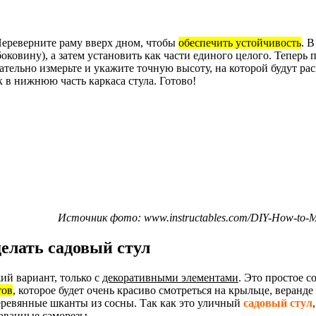
ереверните раму вверх дном, чтобы
обеспечить устойчивость
. В
ковину), а затем установить как части единого целого. Теперь 
зательно измерьте и укажите точную высоту, на которой будут ра
 в нижнюю часть каркаса стула. Готово!
Источник фото: www.instructables.com/DIY-How-to-M
делать садовый стул
ий вариант, только с
декоративными элементами
. Это простое 
тов
, которое будет очень красиво смотреться на крыльце, веранде
еревянные шканты из сосны. Так как это уличный
садовый стул
ованные саморезы.