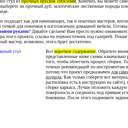
лен стул из
прочных брусков 100х50мм
. Конечно, вы можете сам
, выберете ли прочный дуб, экзотические лиственные породы или
анде.
но подходит как для начинающих, так и опытных мастеров, впо
 точкой для новичков в изготовлении домашней мебели. Готовы
своими руками
? Давайте сделаем! Вам просто нужно ознакомьтес
ора этого проекта, ссылка на первоисточник под галереей. Поша
ый мастер, возможно, этого будет достаточно.
Вот
короткое содержание
. Обратите вним
представленные ниже схемы изначально 
того, чтобы облегчить процесс сборки. То
точных рекомендаций по инструментам 
потому что проект предназначен
для сам
подхода
. Как только соберете все матери
распиловка есть в инструкции на сайте),
сборке каркаса. Лучше положить каждую
поверхность и соединить под прямым угл
боковины. После этого поднимите задню