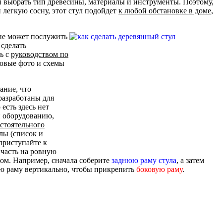
и выбрать тип древесины, материалы и инструменты. Поэтому,
 легкую сосну, этот стул подойдет
к любой обстановке в доме
,
лне может послужить
 сделать
ь с
руководством по
говые фото и схемы
ание, что
разработаны для
 есть здесь нет
и оборудованию,
остоятельного
алы (список и
 приступайте к
 часть на ровную
ом. Например, сначала соберите
заднюю раму стула
, а затем
ю раму вертикально, чтобы прикрепить
боковую раму
.