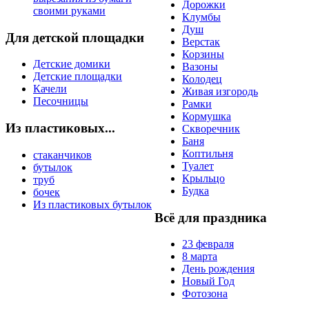
Дорожки
Клумбы
Душ
Для детской площадки
Верстак
Корзины
Детские домики
Вазоны
Детские площадки
Колодец
Качели
Живая изгородь
Песочницы
Рамки
Кормушка
Из пластиковых...
Скворечник
Баня
Коптильня
стаканчиков
Туалет
бутылок
Крыльцо
труб
Будка
бочек
Из пластиковых бутылок
Всё для праздника
23 февраля
8 марта
День рождения
Новый Год
Фотозона