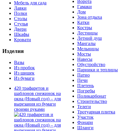
Ворота
Мебель для сада
Гамаки
Лавки
Дом
Полки
Зона отдыха
Столы
Катки
Стулья
Костры
Двери
Лестницы
Шкафы
Летний душ
Кровати
Мангалы
Мельницы
Изделия
Мосты
Навесы
Вазы
Обустройство
Из пробок
Парники и теплицы
Из шишек
Патио
Из бумаги
Печи
Плетень
420 трафаретов и
Погребы
шаблонов снежинок на
Поликарбонат
окна (Новый год) – для
Строительство
вырезания из бумаги
Телеги
своими руками
Тротуарная плитка
Участок
Фонари
Шланги