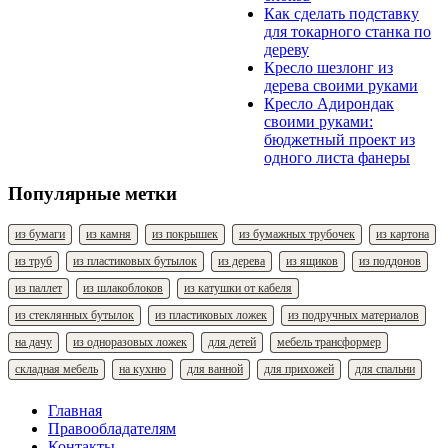
Как сделать подставку
для токарного станка по
дереву
Кресло шезлонг из
дерева своими руками
Кресло Адирондак
своими руками:
бюджетный проект из
одного листа фанеры
Популярные метки
из бумаги
из камня
из покрышек
из бумажных трубочек
из картона
из труб
из пластиковых бутылок
из дерева
из ящиков
из поддонов
из паллет
из шлакоблоков
из катушки от кабеля
из стеклянных бутылок
из пластиковых ложек
из подручных материалов
на дачу
из одноразовых ложек
для детей
мебель трансформер
складная мебель
на кухню
для ванной
для прихожей
для спальни
Главная
Правообладателям
Контакты