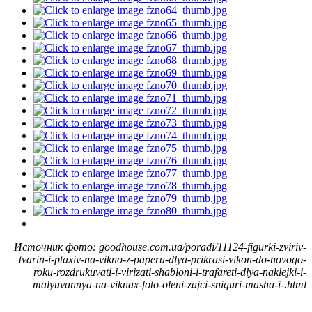
Источник фото: goodhouse.com.ua/poradi/11124-figurki-zviriv-
tvarin-i-ptaxiv-na-vikno-z-paperu-dlya-prikrasi-vikon-do-novogo-
roku-rozdrukuvati-i-virizati-shabloni-i-trafareti-dlya-naklejki-i-
malyuvannya-na-viknax-foto-oleni-zajci-sniguri-masha-i-.html