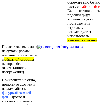
обрежьте всю белую
часть с
шаблона феи.
Если изготовлением
поделки будут
заниматься дети
постарше или
взрослые,
рекомендуется
использовать
канцелярский нож
.
После этого вырежьте
из бумаги формы
шаблона и приклейте
с
обратной стороны
(которая без
отпечатанного
изображения).
Прикрепите на окно,
приклейте скотчем и
наслаждайтесь
фигуркой зимней
феи
! Просто и
красиво, эта милая