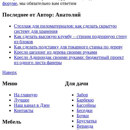
форуме
, мы обязательно вам ответим
Последнее от Автор: Анатолий
Стеллаж для пиломатериалов: как сделать скрытую
систему для хранения
Как сделать высокую клумбу – строим подпорную стену
из блоков
Как сделать подставку для токарного станка по дереву
Кресло шезлонг из дерева своими руками
Кресло Адирондак своими руками: бюджетный проект
из одного листа фанеры
Наверх
Меню
Для дачи
На главную
Забор
Лучшее
Барбекю
Наш канал в Дзен
Бассейны
Контакты
Беседки
Бочки
Брусчатка
Мебель
Веранда