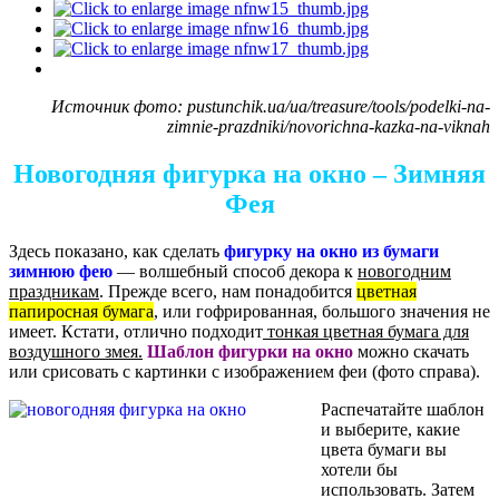
Источник фото: pustunchik.ua/ua/treasure/tools/podelki-na-
zimnie-prazdniki/novorichna-kazka-na-viknah
Новогодняя фигурка на окно – Зимняя
Фея
Здесь показано, как сделать
фигурку на окно из бумаги
зимнюю фею
— волшебный способ декора к
новогодним
праздникам
. Прежде всего, нам понадобится
цветная
папиросная бумага
, или гофрированная, большого значения не
имеет. Кстати, отлично подходит
тонкая цветная бумага для
воздушного змея.
Шаблон фигурки на окно
можно скачать
или срисовать с картинки с изображением феи (фото справа).
Распечатайте шаблон
и выберите, какие
цвета бумаги вы
хотели бы
использовать. Затем