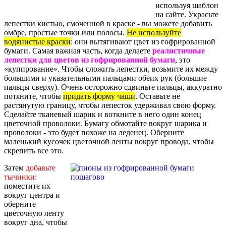
используя шаблон
на сайте. Украсьте
лепестки кистью, смоченной в краске - вы можете
добавить
омбре
, простые точки или полосы.
Не используйте
водянистые краски
: они вытягивают цвет из гофрированной
бумаги. Самая важная часть, когда делаете
реалистичные
лепестки для цветов из гофрированной бумаги
, это
«купирование». Чтобы сложить лепестки, возьмите их между
большими и указательными пальцами обеих рук (большие
пальцы сверху). Очень осторожно сдвиньте пальцы, аккуратно
потяните, чтобы
придать форму чаши
. Оставьте не
растянутую границу, чтобы лепесток удерживал свою форму.
Сделайте тканевый шарик и воткните в него один конец
цветочной проволоки. Бумагу обмотайте вокруг шарика и
проволоки - это будет похоже на леденец. Оберните
маленький кусочек цветочной ленты вокруг провода, чтобы
скрепить все это.
Затем
добавьте
тычинки
:
поместите их
вокруг центра и
оберните
цветочную ленту
вокруг дна, чтобы