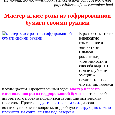
Источник фото: www.abbikirstencollections.com/2019/07/crepe-
paper-hibiscus-flower-template.html
Мастер-класс розы из гофрированной
бумаги своими руками
В розах есть что-то
невероятно
изысканное и
элегантное.
Символ
романтики,
утонченности и
способа выразить
самые глубокие
эмоции -
неудивительно,
что мы так тянемся
к этим цветам. Представленный здесь
мастер класс по
изготовлению роз из гофрированной бумаги
– это способ
автора этого проекта поделиться своим фантастическим
проектом. Просто
следуйте пошаговым фото
, а если
возникнут какие-то вопросы, подробную
инструкцию можно
прочитать на сайте, ссылка под галереей
.