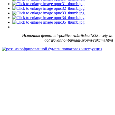
Источник фото: mirpozitiva.ru/articles/1838-cvety-iz-
gofrirovannoj-bumagi-svoimi-rukami.html