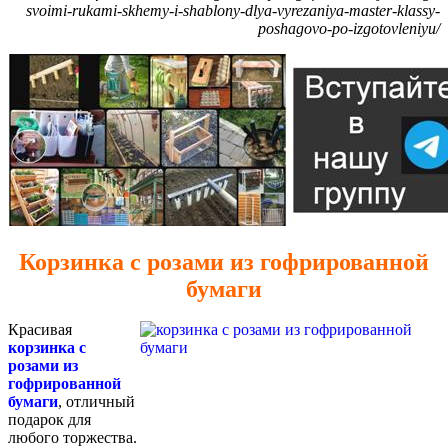
svoimi-rukami-skhemy-i-shablony-dlya-vyrezaniya-master-klassy-
poshagovo-po-izgotovleniyu/
Корзинка с розами из гофрированной
бумаги
Красивая
корзинка с
розами из
гофрированной
бумаги
, отличный
подарок для
любого торжества.