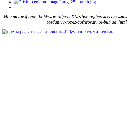
Источник фото: hobby-up.ru/podelki-iz-bumagi/master-klass-po-
sozdaniyu-roz-iz-gofrirovannoj-bumagi.html