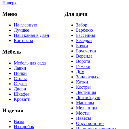
Наверх
Меню
Для дачи
На главную
Забор
Лучшее
Барбекю
Наш канал в Дзен
Бассейны
Контакты
Беседки
Бочки
Брусчатка
Мебель
Веранда
Ворота
Мебель для сада
Гамаки
Лавки
Дом
Полки
Зона отдыха
Столы
Катки
Стулья
Костры
Двери
Лестницы
Шкафы
Летний душ
Кровати
Мангалы
Мельницы
Изделия
Мосты
Навесы
Вазы
Обустройство
Из пробок
Парники и теплицы