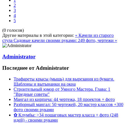
1
2
3
4
5
(0 голосов)
Другие материалы в этой категории:
« Качели из старого
стула
Садовые качели своими руками: 249 фото, чертежи »
Administrator
Последнее от Administrator
Трафареты крысы (мышь) для вырезания из бумаги.
Шаблоны и вытынанки на окна
Строительный юмор от Умного Мастера. Глава: 1
"Вредные советы"
Мангал из кирпича: 44 чертежа, 18 проектов + фото
Разборный мангал: 50 чертежей, 20 мастер классов +300
фото своими руками
✿ Клумбы: >34 пошаговых мастер класса + фото (248
идей) - своими руками