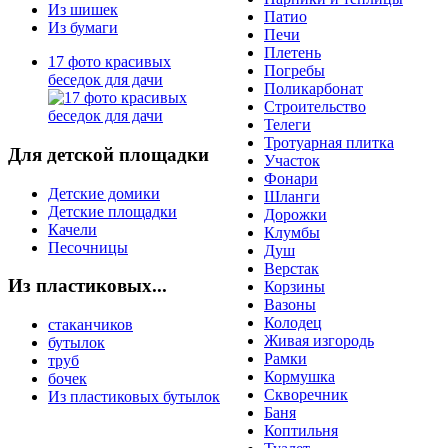
Из шишек
Патио
Из бумаги
Печи
Плетень
17 фото красивых
Погребы
беседок для дачи
Поликарбонат
Строительство
Телеги
Тротуарная плитка
Для детской площадки
Участок
Фонари
Детские домики
Шланги
Детские площадки
Дорожки
Качели
Клумбы
Песочницы
Душ
Верстак
Из пластиковых...
Корзины
Вазоны
Колодец
стаканчиков
Живая изгородь
бутылок
Рамки
труб
Кормушка
бочек
Скворечник
Из пластиковых бутылок
Баня
Коптильня