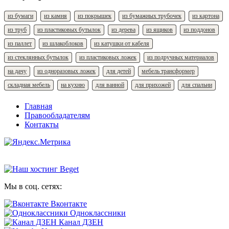
из бумаги
из камня
из покрышек
из бумажных трубочек
из картона
из труб
из пластиковых бутылок
из дерева
из ящиков
из поддонов
из паллет
из шлакоблоков
из катушки от кабеля
из стеклянных бутылок
из пластиковых ложек
из подручных материалов
на дачу
из одноразовых ложек
для детей
мебель трансформер
складная мебель
на кухню
для ванной
для прихожей
для спальни
Главная
Правообладателям
Контакты
Мы в соц. сетях:
Вконтакте
Одноклассники
Канал ДЗЕН