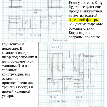
Если у вас есть Kreg
Jig, то все будет еще
проще и аккуратней.
Затем из толстой
березовой фанеры
5/8 дюйма вырежьте
боковые стенки.
Когда ящики
собраны, покройте
грунтовкой и
покрасьте. В
комплект входят
шкаф под раковину и
для посудомоечной
машины. Это из
сложных
конструкций, все
остальное
приспособлено для
хранения посуды и
прочей кухонной
утвари.