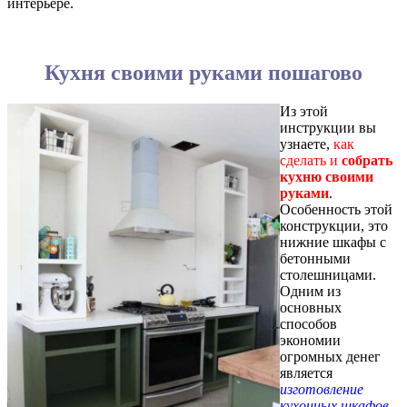
интерьере.
Кухня своими руками пошагово
Из этой
инструкции вы
узнаете,
как
сделать и
собрать
кухню своими
руками
.
Особенность этой
конструкции, это
нижние шкафы с
бетонными
столешницами.
Одним из
основных
способов
экономии
огромных денег
является
изготовление
кухонных шкафов