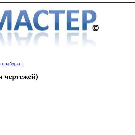
о подборки.
 и чертежей)