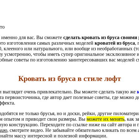
ото
я именно для вас. Вы сможете
сделать кровать из бруса своими
фото изготовления самых различных моделей
кроватей из бруса
,
, клееного или натурального, или вообще из необработанных (т
ему усмотрению, чтобы иметь супер оригинальное эксклюзивное 
обные советы по изготовлению заинтересовавших вас моделей с
Кровать из бруса в стиле лофт
и выглядит очень привлекательно. Вы можете сделать такую же
а первоисточника, где автор дает полезные советы, где можно д
ффекта.
добятся не только брусья, но и доски, рейки, другие пиломатери
м опытом и приводит свои размеры. Вы
можете их менять
, как з
ную конструкцию. Переходите по ссылке ниже на сайт автора и 
цию
, смотрите видео. Не забывайте обязательно кликать по все
о найти массу интересной и полезной информации.