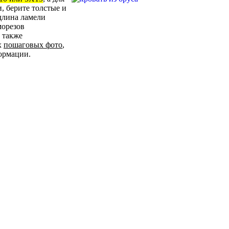
, берите толстые и
длина ламели
морезов
 также
х
пошаговых фото
,
ормации.