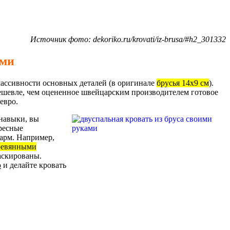
Источник фото: dekoriko.ru/krovati/iz-brusa/#h2_301332
ами
массивности основных деталей (в оригинале
брусья 14x9 см
).
ешевле, чем оцененное швейцарским производителем готовое
евро.
 навыки, вы
ересные
арм. Например,
еревянными
аскированы.
ю
и делайте кровать