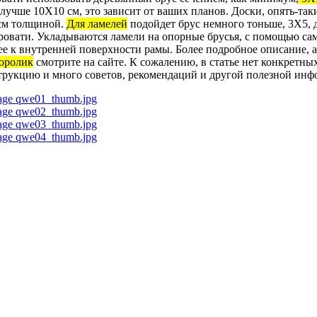
учше 10Х10 см, это зависит от ваших планов. Доски, опять-таки
 см толщиной.
Для ламелей
подойдет брус немного тоньше, 3Х5, 
ровати. Укладываются ламели на опорные брусья, с помощью са
е к внутренней поверхности рамы. Более подробное описание, а
оролик
смотрите на сайте. К сожалению, в статье нет конкретны
струкцию и много советов, рекомендаций и другой полезной инф