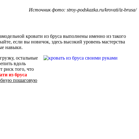
Источник фото: stroy-podskazka.ru/krovati/iz-brusa/
самодельной кровати из бруса выполнены именно из такого
вайте, если вы новичок, здесь высокий уровень мастерства
ые навыки.
рузку, остальные
репить вдоль
т риск того, что
ти из бруса
бную пошаговую