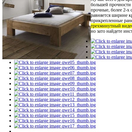
большей прочности л
прочные, более 2-х
равняется ширине к
прикрепленные ране
трехминутный виде
но зато найдете ин