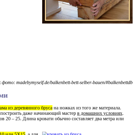
фото: madebymyself.de/balkenbett-bett-selber-bauen/#balkenbettdb
ами
ама из деревянного бруса
на ножках из того же материала.
 построить даже начинающий мастер
в домашних условиях
.
в 20 – 25. Длина кровати обычно составляет два метра или
0 или 5Х15
, а для