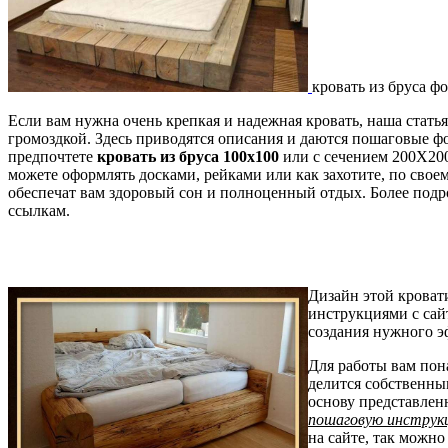
кровать из бруса ф
Если вам нужна очень крепкая и надежная кровать, наша стать
громоздкой. Здесь приводятся описания и даются пошаговые 
предпочтете
кровать из бруса 100х100
или с сечением 200Х200
можете оформлять досками, рейками или как захотите, по сво
обеспечат вам здоровый сон и полноценный отдых. Более подр
ссылкам.
Дизайн этой кроват
инструкциями с сайт
создания нужного э
Для работы вам пона
делится собственны
основу представлен
пошаговую инструк
на сайте, так можн