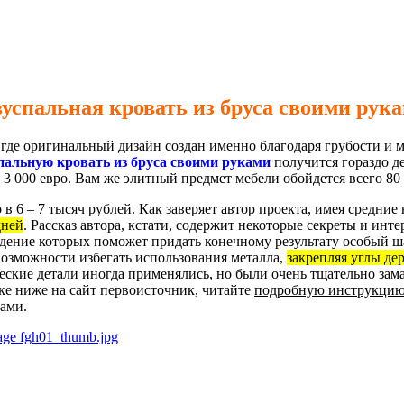
успальная кровать из бруса своими рук
 где
оригинальный дизайн
создан именно благодаря грубости и 
пальную кровать из бруса своими руками
получится гораздо д
3 000 евро. Вам же элитный предмет мебели обойдется всего 80 
в 6 – 7 тысяч рублей. Как заверяет автор проекта, имея средние
дней
. Рассказ автора, кстати, содержит некоторые секреты и инт
дение которых поможет придать конечному результату особый ш
 возможности избегать использования металла,
закрепляя углы д
еские детали иногда применялись, но были очень тщательно зам
ке ниже на сайт первоисточник, читайте
подробную инструкци
ками.