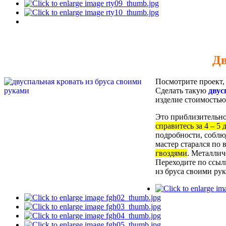
Дв
Посмотрите проект,
Сделать такую
двус
изделие стоимостью 
Это приблизительно 
справитесь за 4 – 5 
подробности, соблю
мастер старался по
гвоздями
. Металлич
Переходите по ссыл
из бруса своими ру