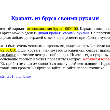
Кровать из бруса своими руками
личный вариант
использования бруса 100Х100
. Каркас и ножки 
из бруса можно сделать
диван кровать своими руками
. Не пережи
ка дело дойдет до верхней отделки, вы успеете приобрести нужн
лжны быть очень мощными, прочными, выдерживать большую наг
уса 50Х50
. Если кровать планируется двуспальная, следует прик
ую балку
в качестве центральной опоры. Иначе всегда существуе
 основание треснет и может провалиться матрас.
Каркасом крова
75, прибитые с шагом около 5 см для лучшей вентиляции.
Подро
товлению кровати из бруса читайте на сайте первоисточнике.