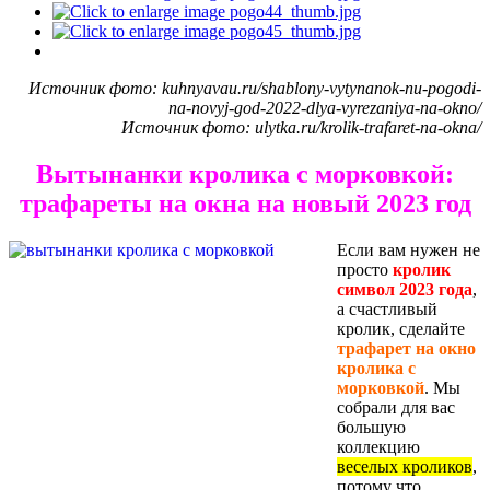
Источник фото: kuhnyavau.ru/shablony-vytynanok-nu-pogodi-
na-novyj-god-2022-dlya-vyrezaniya-na-okno/
Источник фото: ulytka.ru/krolik-trafaret-na-okna/
Вытынанки кролика с морковкой:
трафареты на окна на новый 2023 год
Если вам нужен не
просто
кролик
символ 2023 года
,
а счастливый
кролик, сделайте
трафарет на окно
кролика с
морковкой
. Мы
собрали для вас
большую
коллекцию
веселых кроликов
,
потому что