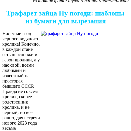
Источник фото: ulytka.ru/krolik-trafaret-na-okna/
Трафарет зайца Ну погоди: шаблоны
из бумаги для вырезания
Наступает год
черного водяного
кролика! Конечно,
в каждой стане
есть персонажи и
герои кролики, а у
нас свой, всеми
любимый и
известный на
просторах
бывшего СССР.
Правда не совсем
кролик, скорее
родственник
кролика, и не
черный, но все
равно, для встречи
нового 2023 года
весьма