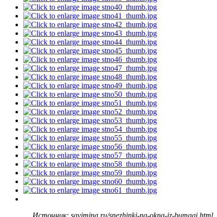
Источник: savimina.ru/snezhinki-na-okna-iz-bumagi.html