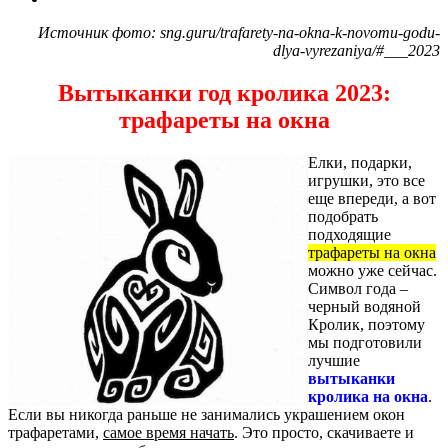
Источник фото: sng.guru/trafarety-na-okna-k-novomu-godu-
dlya-vyrezaniya/#___2023
Вытыканки год кролика 2023:
трафареты на окна
Елки, подарки,
игрушки, это все
еще впереди, а вот
подобрать
подходящие
трафареты на окна
можно уже сейчас.
Символ года –
черный водяной
Кролик, поэтому
мы подготовили
лучшие
вытыканки
кролика на окна
.
Если вы никогда раньше не занимались украшением окон
трафаретами,
самое время начать
. Это просто, скачиваете и