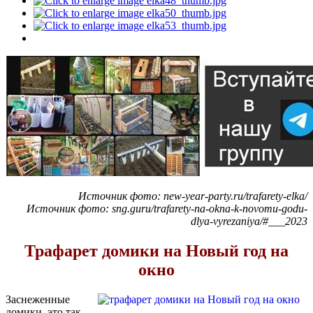
Источник фото: new-year-party.ru/trafarety-elka/
Источник фото: sng.guru/trafarety-na-okna-k-novomu-godu-
dlya-vyrezaniya/#___2023
Трафарет домики на Новый год на
окно
Заснеженные
домики, это так