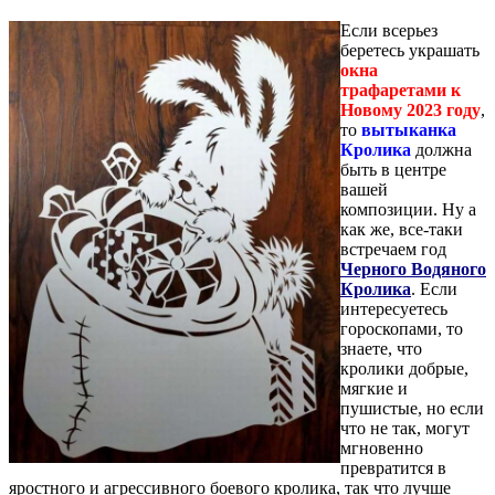
Если всерьез
беретесь украшать
окна
трафаретами к
Новому 2023 году
,
то
вытыканка
Кролика
должна
быть в центре
вашей
композиции. Ну а
как же, все-таки
встречаем год
Черного Водяного
Кролика
. Если
интересуетесь
гороскопами, то
знаете, что
кролики добрые,
мягкие и
пушистые, но если
что не так, могут
мгновенно
превратится в
яростного и агрессивного боевого кролика, так что лучше