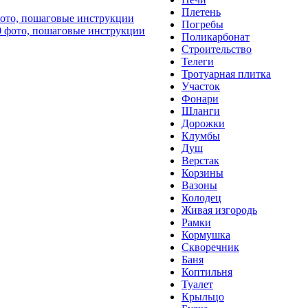
Плетень
фото, пошаговые инструкции
Погребы
Поликарбонат
Строительство
Телеги
Тротуарная плитка
Участок
Фонари
Шланги
Дорожки
Клумбы
Душ
Верстак
Корзины
Вазоны
Колодец
Живая изгородь
Рамки
Кормушка
Скворечник
Баня
Коптильня
Туалет
Крыльцо