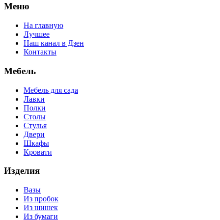
Меню
На главную
Лучшее
Наш канал в Дзен
Контакты
Мебель
Мебель для сада
Лавки
Полки
Столы
Стулья
Двери
Шкафы
Кровати
Изделия
Вазы
Из пробок
Из шишек
Из бумаги