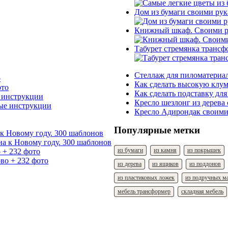
Дом из бумаги своими ру
Книжный шкаф. Своими ру
Табурет стремянка трансф
Стеллаж для пиломатериал
о
Как сделать высокую клум
Как сделать подставку для
е инструкции
Кресло шезлонг из дерева
Кресло Адирондак своими
Популярные метки
к Новому году. 300 шаблонов
из бумаги
из камня
из покрышек
 + 232 фото
из дерева
из ящиков
из поддонов
из пластиковых ложек
из подручных м
мебель трансформер
складная мебель