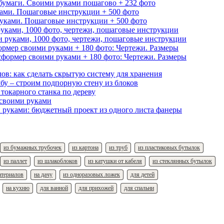
ками. Пошаговые инструкции + 500 фото
ками, 1000 фото, чертежи, пошаговые инструкции
ормер своими руками + 180 фото: Чертежи. Размеры
ов: как сделать скрытую систему для хранения
бу – строим подпорную стену из блоков
 токарного станка по дереву
 своими руками
 руками: бюджетный проект из одного листа фанеры
из бумажных трубочек
из картона
из труб
из пластиковых бутылок
из паллет
из шлакоблоков
из катушки от кабеля
из стеклянных бутылок
атериалов
на дачу
из одноразовых ложек
для детей
на кухню
для ванной
для прихожей
для спальни