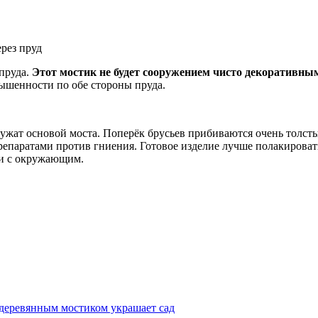
рез пруд
 пруда.
Этот мостик не будет сооружением чисто декоративны
ышенности по обе стороны пруда.
лужат основой моста. Поперёк брусьев прибиваются очень толст
препаратами против гниения. Готовое изделие лучше полакирова
ии с окружающим.
 деревянным мостиком украшает сад