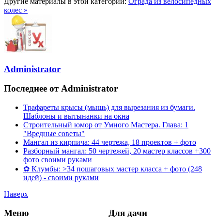
Другие материалы в этой категории:
Ограда из велосипедных
колес »
Administrator
Последнее от Administrator
Трафареты крысы (мышь) для вырезания из бумаги.
Шаблоны и вытынанки на окна
Строительный юмор от Умного Мастера. Глава: 1
"Вредные советы"
Мангал из кирпича: 44 чертежа, 18 проектов + фото
Разборный мангал: 50 чертежей, 20 мастер классов +300
фото своими руками
✿ Клумбы: >34 пошаговых мастер класса + фото (248
идей) - своими руками
Наверх
Меню
Для дачи