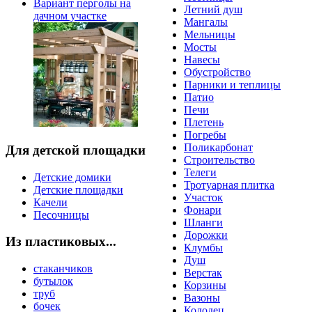
Вариант перголы на
Летний душ
дачном участке
Мангалы
Мельницы
Мосты
Навесы
Обустройство
Парники и теплицы
Патио
Печи
Плетень
Погребы
Поликарбонат
Для детской площадки
Строительство
Телеги
Детские домики
Тротуарная плитка
Детские площадки
Участок
Качели
Фонари
Песочницы
Шланги
Дорожки
Из пластиковых...
Клумбы
Душ
стаканчиков
Верстак
бутылок
Корзины
труб
Вазоны
бочек
Колодец