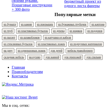
бюджетный проект из
одного листа фанеры
Популярные метки
из бумаги
из камня
из покрышек
из бумажных трубочек
из картона
из труб
из пластиковых бутылок
из дерева
из ящиков
из поддонов
из паллет
из шлакоблоков
из катушки от кабеля
из стеклянных бутылок
из пластиковых ложек
из подручных материалов
на дачу
из одноразовых ложек
для детей
мебель трансформер
складная мебель
на кухню
для ванной
для прихожей
для спальни
Главная
Правообладателям
Контакты
Мы в соц. сетях: