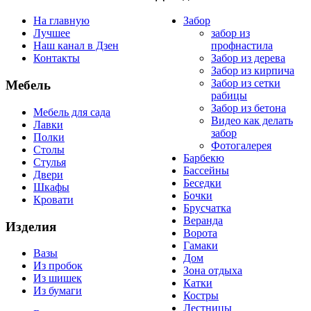
На главную
Забор
Лучшее
забор из
Наш канал в Дзен
профнастила
Контакты
Забор из дерева
Забор из кирпича
Забор из сетки
Мебель
рабицы
Забор из бетона
Мебель для сада
Видео как делать
Лавки
забор
Полки
Фотогалерея
Столы
Барбекю
Стулья
Бассейны
Двери
Беседки
Шкафы
Бочки
Кровати
Брусчатка
Веранда
Изделия
Ворота
Гамаки
Вазы
Дом
Из пробок
Зона отдыха
Из шишек
Катки
Из бумаги
Костры
Лестницы