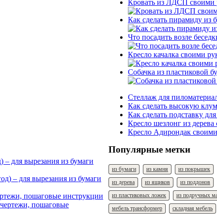
Кровать из ЛДСП своими р
Как сделать пирамиду из 
Что посадить возле беседк
Кресло качалка своими ру
Собачка из пластиковой б
Стеллаж для пиломатериал
Как сделать высокую клум
Как сделать подставку для
Кресло шезлонг из дерева
Кресло Адирондак своими
Популярные метки
) – для вырезания из бумаги
из бумаги
из камня
из покрышек
из дерева
из ящиков
из поддонов
из пластиковых ложек
из подручных м
ертежи, пошаговые инструкции
мебель трансформер
складная мебель