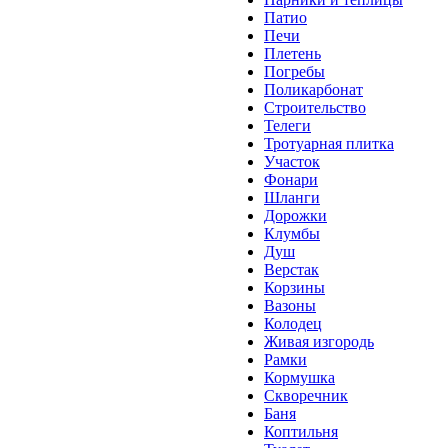
Патио
Печи
Плетень
Погребы
Поликарбонат
Строительство
Телеги
Тротуарная плитка
Участок
Фонари
Шланги
Дорожки
Клумбы
Душ
Верстак
Корзины
Вазоны
Колодец
Живая изгородь
Рамки
Кормушка
Скворечник
Баня
Коптильня