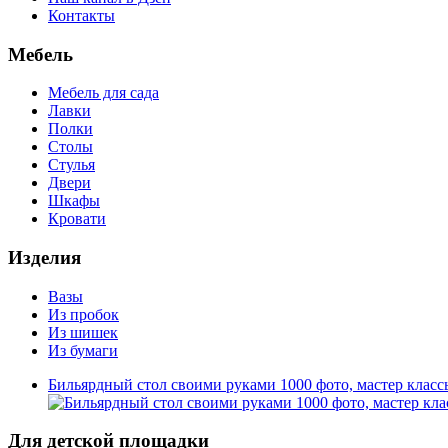
Контакты
Мебель
Мебель для сада
Лавки
Полки
Столы
Стулья
Двери
Шкафы
Кровати
Изделия
Вазы
Из пробок
Из шишек
Из бумаги
Бильярдный стол своими руками 1000 фото, мастер класс
Для детской площадки