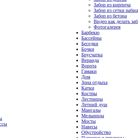
Забор из кирпича
Забор из сетки раби
Забор из бетона
Видео как делать за
Фотогалерея
Барбекю
Бассейны
Беседки
Бочки
Брусчатка
Веранда
Ворота
Гамаки
Дом
Зона отдыха
Катки
Костры
Лестницы
Летний душ
Мангалы
Мельницы
ы
Мосты
Навесы
Обустройство
Парники и теплицы