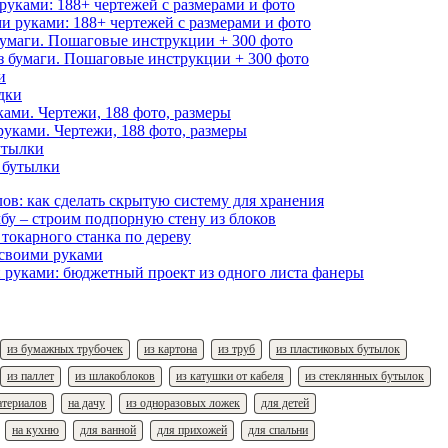
уками: 188+ чертежей с размерами и фото
бумаги. Пошаговые инструкции + 300 фото
и
ками. Чертежи, 188 фото, размеры
утылки
ов: как сделать скрытую систему для хранения
бу – строим подпорную стену из блоков
 токарного станка по дереву
 своими руками
 руками: бюджетный проект из одного листа фанеры
из бумажных трубочек
из картона
из труб
из пластиковых бутылок
из паллет
из шлакоблоков
из катушки от кабеля
из стеклянных бутылок
атериалов
на дачу
из одноразовых ложек
для детей
на кухню
для ванной
для прихожей
для спальни