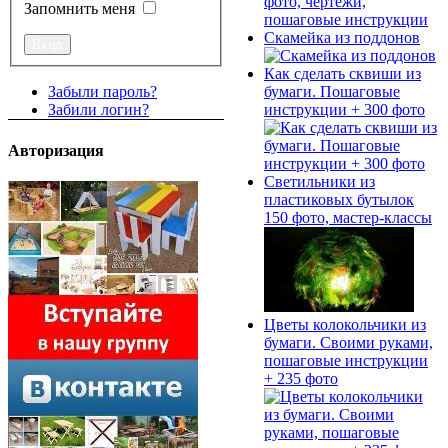
Запомнить меня
Скамейка из поддонов
Как сделать сквиши из
бумаги. Пошаговые
Забыли пароль?
инструкции + 300 фото
Забили логин?
Авторизация
Светильники из
пластиковых бутылок
150 фото, мастер-классы
Цветы колокольчики из
бумаги. Своими руками,
пошаговые инструкции
+ 235 фото