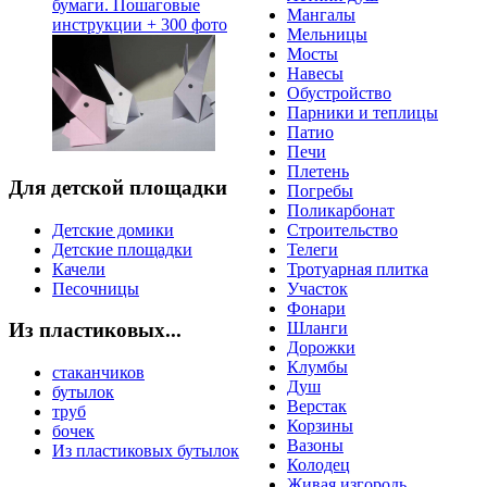
бумаги. Пошаговые
Мангалы
инструкции + 300 фото
Мельницы
Мосты
Навесы
Обустройство
Парники и теплицы
Патио
Печи
Плетень
Для детской площадки
Погребы
Поликарбонат
Детские домики
Строительство
Детские площадки
Телеги
Качели
Тротуарная плитка
Песочницы
Участок
Фонари
Шланги
Из пластиковых...
Дорожки
Клумбы
стаканчиков
Душ
бутылок
Верстак
труб
Корзины
бочек
Вазоны
Из пластиковых бутылок
Колодец
Живая изгородь