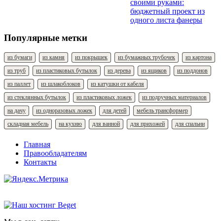
своими руками:
бюджетный проект из
одного листа фанеры
Популярные метки
из бумаги
из камня
из покрышек
из бумажных трубочек
из картона
из труб
из пластиковых бутылок
из дерева
из ящиков
из поддонов
из паллет
из шлакоблоков
из катушки от кабеля
из стеклянных бутылок
из пластиковых ложек
из подручных материалов
на дачу
из одноразовых ложек
для детей
мебель трансформер
складная мебель
на кухню
для ванной
для прихожей
для спальни
Главная
Правообладателям
Контакты