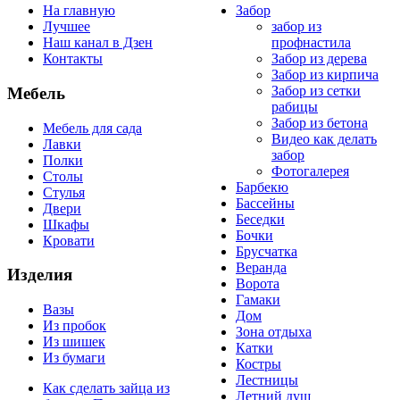
На главную
Забор
Лучшее
забор из
Наш канал в Дзен
профнастила
Контакты
Забор из дерева
Забор из кирпича
Забор из сетки
Мебель
рабицы
Забор из бетона
Мебель для сада
Видео как делать
Лавки
забор
Полки
Фотогалерея
Столы
Барбекю
Стулья
Бассейны
Двери
Беседки
Шкафы
Бочки
Кровати
Брусчатка
Веранда
Изделия
Ворота
Гамаки
Вазы
Дом
Из пробок
Зона отдыха
Из шишек
Катки
Из бумаги
Костры
Лестницы
Как сделать зайца из
Летний душ