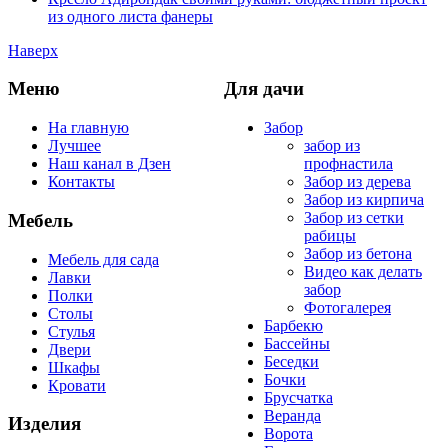
из одного листа фанеры
Наверх
Меню
Для дачи
На главную
Забор
Лучшее
забор из
Наш канал в Дзен
профнастила
Контакты
Забор из дерева
Забор из кирпича
Забор из сетки
Мебель
рабицы
Забор из бетона
Мебель для сада
Видео как делать
Лавки
забор
Полки
Фотогалерея
Столы
Барбекю
Стулья
Бассейны
Двери
Беседки
Шкафы
Бочки
Кровати
Брусчатка
Веранда
Изделия
Ворота