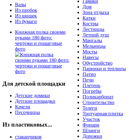
Гамаки
Вазы
Дом
Из пробок
Зона отдыха
Из шишек
Катки
Из бумаги
Костры
Лестницы
Книжная полка своими
Летний душ
руками 180 фото:
Мангалы
чертежи и пошаговые
Мельницы
фото
Мосты
Навесы
Обустройство
Парники и теплицы
Патио
Печи
Для детской площадки
Плетень
Погребы
Детские домики
Поликарбонат
Детские площадки
Строительство
Качели
Телеги
Песочницы
Тротуарная плитка
Участок
Из пластиковых...
Фонари
Шланги
Дорожки
стаканчиков