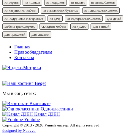
из дерева
из ящиков
из поддонов
из паллет
из шлакоблоков
из катушки от кабеля
из стеклянных бутылок
из пластиковых ложек
из подручных материалов
на дачу
из одноразовых ложек
для детей
мебель трансформер
складная мебель
на кухню
для ванной
для прихожей
для спальни
Главная
Правообладателям
Контакты
Мы в соц. сетях:
Вконтакте
Одноклассники
Канал ДЗЕН
Youtube
Copyright © 2013 - 2026 Умный мастер. All rights reserved.
designed by Nuevvo