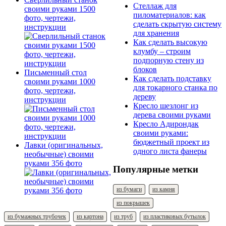
Стеллаж для
своими руками 1500
пиломатериалов: как
фото, чертежи,
сделать скрытую систему
инструкции
для хранения
Как сделать высокую
клумбу – строим
подпорную стену из
блоков
Письменный стол
Как сделать подставку
своими руками 1000
для токарного станка по
фото, чертежи,
дереву
инструкции
Кресло шезлонг из
дерева своими руками
Кресло Адирондак
своими руками:
бюджетный проект из
Лавки (оригинальных,
одного листа фанеры
необычные) своими
руками 356 фото
Популярные метки
из бумаги
из камня
из покрышек
из бумажных трубочек
из картона
из труб
из пластиковых бутылок