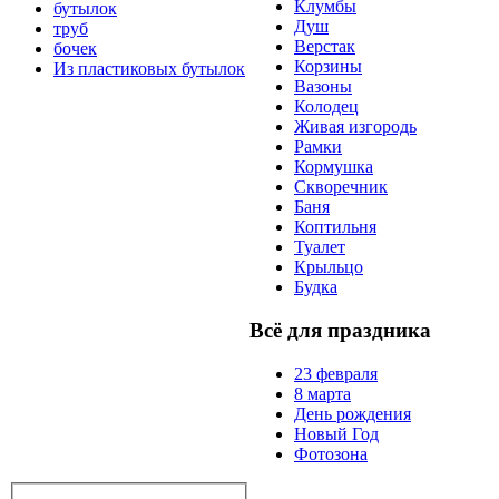
Клумбы
бутылок
Душ
труб
Верстак
бочек
Корзины
Из пластиковых бутылок
Вазоны
Колодец
Живая изгородь
Рамки
Кормушка
Скворечник
Баня
Коптильня
Туалет
Крыльцо
Будка
Всё для праздника
23 февраля
8 марта
День рождения
Новый Год
Фотозона