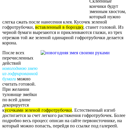
Склеенные
кончики будут
змеиным хвостом,
который нужно
слегка сжать после нанесения клея. Кусочек зеленой
гофротрубочки,
вставленный в бороздку
, станет головой. Из
черной бумаги вырезаются и приклеиваются глазки, из трех
отрезков той же зеленой одинарной гофротрубочки делается
корона.
После всех
перечисленных
действий
новогоднюю змею
из гофрированной
бумаги
можно
считать готовой.
При желании
туловище змейки
по всей длине
декорируется
к
усочками зеленой гофротрубочки
. Естественный изгиб
достигается за счет легкого растяжения гофротрубочек. Более
подробно весь процесс описан на сайте первоисточнике, на
который можно попасть, перейдя по ссылке под галереей.