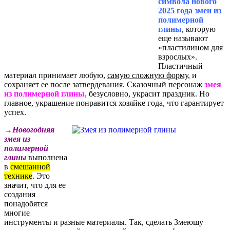
символа нового
2025 года змеи из
полимерной
глины
, которую
еще называют
«пластилином для
взрослых».
Пластичный
материал принимает любую,
самую сложную форму
, и
сохраняет ее после затвердевания. Сказочный персонаж
змея
из полимерной глины
, безусловно, украсит праздник. Но
главное, украшение понравится хозяйке года, что гарантирует
успех.
→
Новогодняя
змея из
полимерной
глины
выполнена
в
смешанной
технике
. Это
значит, что для ее
создания
понадобятся
многие
инструменты и разные материалы. Так, сделать Змеюшу