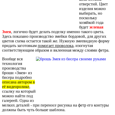
отверстий. Цвет
изделия можно
выбирать, но
поскольку
хозяйкой года
будет
зеленая
Змея
, логично будет делать поделку именно такого цвета.
Здесь показано производство змейки бордовой, для других
цветов схема остается такой же. Нужную змеевидную форму
придать заготовкам
помогает проволока
, изогнутая
соответствующим образом и вклеенная между слоями фетра.
Вообще вся
технология
производства
броши «Змея» из
бисера подробно
описана автором в
её видеоролике
,
ссылку на который
можно найти под
галереей. Одна из
мелких деталей - при переносе рисунка на фетр его контуры
должны быть чуть больше шаблона.