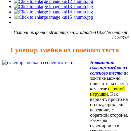
Источник фото: stranamasterov.ru/node/418227#comment-
5126336
Сувенир змейка из соленого теста
Новогодний
сувенир змейка из
соленого теста
на
зонтике можно
повесить на елку в
качестве
елочной
игрушки
. Как
вариант, просто на
стенку, приклеив
веревочку с
обратной стороны.
Размеры
сувенирчика в
мастер классе