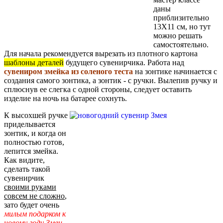
даны
приблизительно
13Х11 см, но тут
можно решать
самостоятельно.
Для начала рекомендуется вырезать из плотного картона
шаблоны деталей
будущего сувенирчика. Работа над
сувениром змейка из соленого теста
на зонтике начинается с
создания самого зонтика, а зонтик - с ручки. Вылепив ручку и
сплюснув ее слегка с одной стороны, следует оставить
изделие на ночь на батарее сохнуть.
К высохшей ручке
приделывается
зонтик, и когда он
полностью готов,
лепится змейка.
Как видите,
сделать такой
сувенирчик
своими руками
совсем не сложно
,
зато будет очень
милым подарком к
новому году Змеи
,