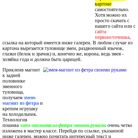
картоне
самостоятельно.
Хотя можно их
просто скачать с
нашего сайта или с
сайта
первоисточника
,
ссылка на который имеется ниже галереи. В любом случае из
картона вырезается туловище змеи, раздвоенный язычок,
глазки (белок и зрачок) и, конечно же, корона, ведь змея -
хозяйка года и должна быть царицей.
Приклеив магнит
к задней
половинке
змеиного
туловища,
получаем
змею-
магнит из фетра
и
крепим игрушку
на холодильник.
Технология
пошива
змеи-магнита из фетра своими руками
очень четко
изложена в мастер классе. Перейдя по ссылке, указанной
ниже галереи, можно почитать интересный текст и