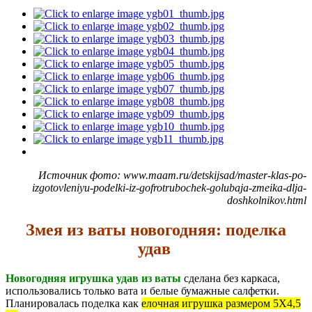
Источник фото: www.maam.ru/detskijsad/master-klas-po-
izgotovleniyu-podelki-iz-gofrotrubochek-golubaja-zmeika-dlja-
doshkolnikov.html
Змея из ваты новогодняя: поделка
удав
Новогодняя игрушка удав из ваты
сделана без каркаса,
использовались только вата и белые бумажные салфетки.
Планировалась поделка как
елочная игрушка размером 5Х4,5