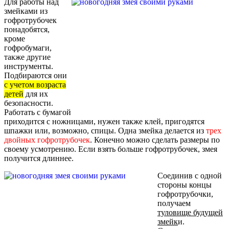
Для работы над
змейками из
гофротрубочек
понадобятся,
кроме
гофробумаги,
также другие
инструменты.
Подбираются они
с учетом возраста
детей
для их
безопасности.
Работать с бумагой
приходится с ножницами, нужен также клей, пригодятся
шпажки или, возможно, спицы. Одна змейка делается из
трех
двойных гофротрубочек
. Конечно можно сделать размеры по
своему усмотрению. Если взять больше гофротрубочек, змея
получится длиннее.
Соединив с одной
стороны концы
гофротрубочки,
получаем
туловище будущей
змейк
и.