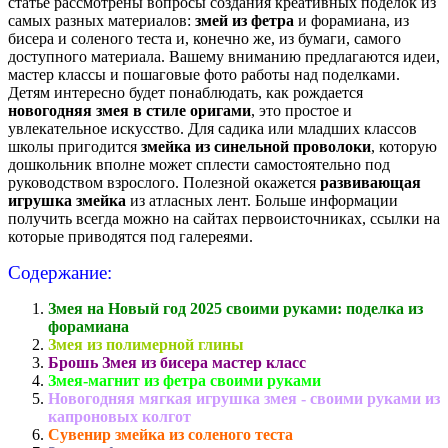
статье рассмотрены вопросы создания креативных поделок из
самых разных материалов:
змей из фетра
и форамиана, из
бисера и соленого теста и, конечно же, из бумаги, самого
доступного материала. Вашему вниманию предлагаются идеи,
мастер классы и пошаговые фото работы над поделками.
Детям интересно будет понаблюдать, как рождается
новогодняя змея в стиле оригами
, это простое и
увлекательное искусство. Для садика или младших классов
школы пригодится
змейка из синельной проволоки
, которую
дошкольник вполне может сплести самостоятельно под
руководством взрослого. Полезной окажется
развивающая
игрушка змейка
из атласных лент. Больше информации
получить всегда можно на сайтах первоисточниках, ссылки на
которые приводятся под галереями.
Содержание:
Змея на Новый год 2025 своими руками: поделка из
форамиана
Змея из полимерной глины
Брошь Змея из бисера мастер класс
Змея-магнит из фетра своими руками
Новогодняя мягкая игрушка змея - своими руками из
капроновых колгот
Сувенир змейка из соленого теста