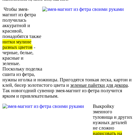
Чтобы змея-
магнит из фетра
получилась
аккуратной и
красивой,
понадобятся также
нитки мулине
разных цветов
-
черные, белые,
красные и
зеленые.
Поскольку поделка
сшита из фетра,
нужны иголка и ножницы. Пригодятся тонкая леска, картон и
клей, бисер золотистого цвета и
зеленые пайетки для декора
.
Так новогодний сувенир змея-магнит из фетра получится
ярким и привлекательным.
Выкройку
змеиного
туловища и других
нужных деталей
не сложно
нарисовать на