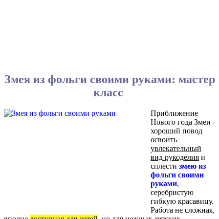
Змея из фольги своими руками: мастер
класс
Приближение
Нового года Змеи -
хороший повод
освоить
увлекательный
вид рукоделия
и
сплести
змею из
фольги своими
руками
,
серебристую
гибкую красавицу.
Работа не сложная,
вполне
доступная для детей
, но для нежных детских