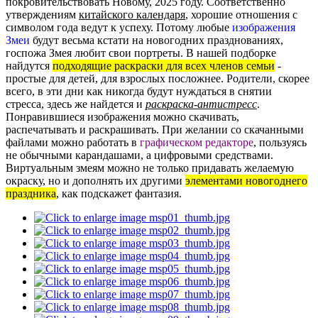
покровительствовать Новому, 2025 году. Соответственно
утверждениям
китайского календаря
, хорошие отношения с
символом года ведут к успеху. Потому любые
изображения
Змеи
будут весьма кстати на новогодних празднованиях,
госпожа Змея любит свои портреты. В нашей подборке
найдутся
подходящие раскраски для всех членов семьи
-
простые для детей, для взрослых посложнее. Родители, скорее
всего, в эти дни как никогда будут нуждаться в снятии
стресса, здесь же найдется и
раскраска-антистресс
.
Понравившиеся изображения можно скачивать,
распечатывать и раскрашивать. При желании со скачанными
файлами можно работать в
графическом редакторе
, пользуясь
не обычными карандашами, а цифровыми средствами.
Виртуальным змеям можно не только придавать желаемую
окраску, но и дополнять их другими
элементами новогоднего
праздника
, как подскажет фантазия.