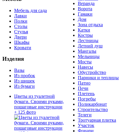
Веранда
Ворота
Мебель для сада
Гамаки
Лавки
Дом
Полки
Зона отдыха
Столы
Катки
Стулья
Костры
Двери
Лестницы
Шкафы
Летний душ
Кровати
Мангалы
Мельницы
Изделия
Мосты
Навесы
Вазы
Обустройство
Из пробок
Парники и теплицы
Из шишек
Патио
Из бумаги
Печи
Плетень
Цветы из туалетной
Погребы
бумаги. Своими руками,
Поликарбонат
пошаговые инструкции
Строительство
+ 125 фото
Телеги
Тротуарная плитка
Участок
Фонари