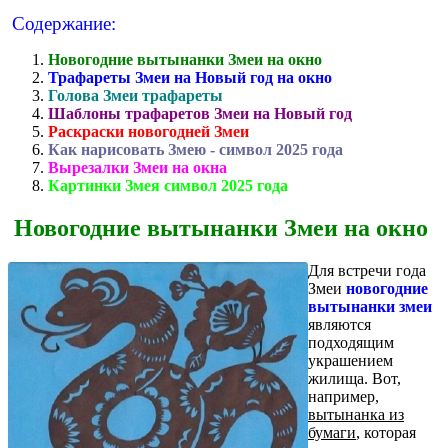
Содержание:
Новогодние вытынанки Змеи на окно
Трафареты Змеи на Новый год на окно
Голова Змеи трафареты
Шаблоны трафаретов Змеи на Новый год
Раскраски новогодней Змеи
Как нарисовать Змею - символ 2025 года
Вырезалки Змеи на окна
Картинки Змея символ 2025 года
Новогодние вытынанки Змеи на окно
Для встречи года
Змеи
новогодние
вытынанки змеи
являются
подходящим
украшением
жилища. Вот,
например,
вытынанка из
бумаги
, которая