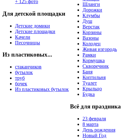
Шланги
Дорожки
Для детской площадки
Клумбы
Душ
Детские домики
Верстак
Детские площадки
Корзины
Качели
Вазоны
Песочницы
Колодец
Живая изгородь
Из пластиковых...
Рамки
Кормушка
Скворечник
стаканчиков
Баня
бутылок
Коптильня
труб
Туалет
бочек
Крыльцо
Из пластиковых бутылок
Будка
Всё для праздника
23 февраля
8 марта
День рождения
Новый Год