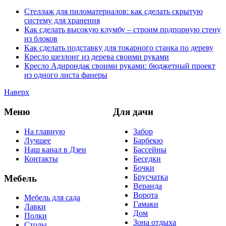
Стеллаж для пиломатериалов: как сделать скрытую
систему для хранения
Как сделать высокую клумбу – строим подпорную стену
из блоков
Как сделать подставку для токарного станка по дереву
Кресло шезлонг из дерева своими руками
Кресло Адирондак своими руками: бюджетный проект
из одного листа фанеры
Наверх
Меню
Для дачи
На главную
Забор
Лучшее
Барбекю
Наш канал в Дзен
Бассейны
Контакты
Беседки
Бочки
Брусчатка
Мебель
Веранда
Ворота
Мебель для сада
Гамаки
Лавки
Дом
Полки
Зона отдыха
Столы