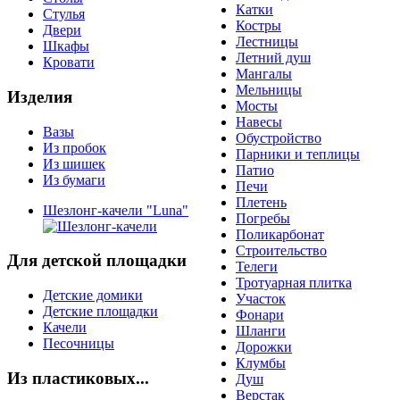
Катки
Стулья
Костры
Двери
Лестницы
Шкафы
Летний душ
Кровати
Мангалы
Мельницы
Изделия
Мосты
Навесы
Вазы
Обустройство
Из пробок
Парники и теплицы
Из шишек
Патио
Из бумаги
Печи
Плетень
Шезлонг-качели "Luna"
Погребы
Поликарбонат
Строительство
Для детской площадки
Телеги
Тротуарная плитка
Детские домики
Участок
Детские площадки
Фонари
Качели
Шланги
Песочницы
Дорожки
Клумбы
Из пластиковых...
Душ
Верстак