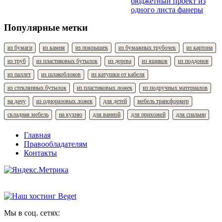
бюджетный проект из
одного листа фанеры
Популярные метки
из бумаги
из камня
из покрышек
из бумажных трубочек
из картона
из труб
из пластиковых бутылок
из дерева
из ящиков
из поддонов
из паллет
из шлакоблоков
из катушки от кабеля
из стеклянных бутылок
из пластиковых ложек
из подручных материалов
на дачу
из одноразовых ложек
для детей
мебель трансформер
складная мебель
на кухню
для ванной
для прихожей
для спальни
Главная
Правообладателям
Контакты
Мы в соц. сетях: