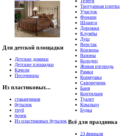
Телеги
Тротуарная плитка
Участок
Фонари
Шланги
Дорожки
Клумбы
Душ
Верстак
Для детской площадки
Корзины
Вазоны
Детские домики
Колодец
Детские площадки
Живая изгородь
Качели
Рамки
Песочницы
Кормушка
Скворечник
Из пластиковых...
Баня
Коптильня
стаканчиков
Туалет
бутылок
Крыльцо
труб
Будка
бочек
Из пластиковых бутылок
Всё для праздника
23 февраля