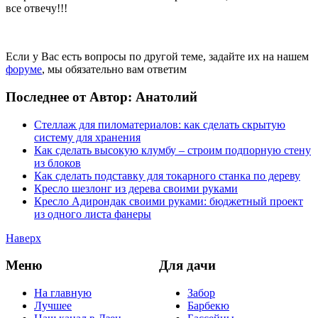
все отвечу!!!
Если у Вас есть вопросы по другой теме, задайте их на нашем
форуме
, мы обязательно вам ответим
Последнее от Автор: Анатолий
Стеллаж для пиломатериалов: как сделать скрытую
систему для хранения
Как сделать высокую клумбу – строим подпорную стену
из блоков
Как сделать подставку для токарного станка по дереву
Кресло шезлонг из дерева своими руками
Кресло Адирондак своими руками: бюджетный проект
из одного листа фанеры
Наверх
Меню
Для дачи
На главную
Забор
Лучшее
Барбекю