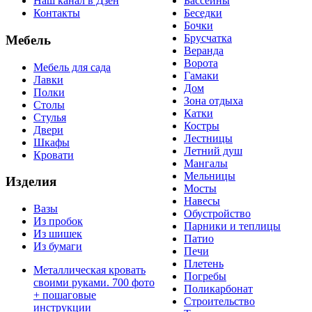
Наш канал в Дзен
Бассейны
Контакты
Беседки
Бочки
Брусчатка
Мебель
Веранда
Ворота
Мебель для сада
Гамаки
Лавки
Дом
Полки
Зона отдыха
Столы
Катки
Стулья
Костры
Двери
Лестницы
Шкафы
Летний душ
Кровати
Мангалы
Мельницы
Изделия
Мосты
Навесы
Вазы
Обустройство
Из пробок
Парники и теплицы
Из шишек
Патио
Из бумаги
Печи
Плетень
Металлическая кровать
Погребы
своими руками. 700 фото
Поликарбонат
+ пошаговые
Строительство
инструкции