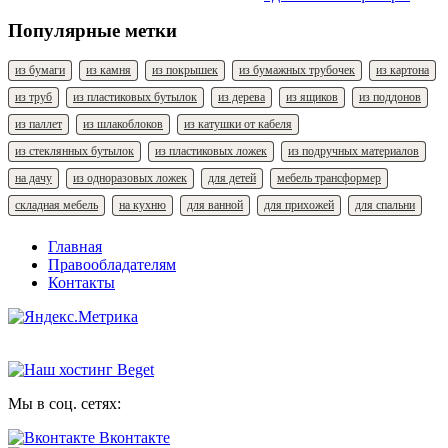
Популярные метки
из бумаги
из камня
из покрышек
из бумажных трубочек
из картона
из труб
из пластиковых бутылок
из дерева
из ящиков
из поддонов
из паллет
из шлакоблоков
из катушки от кабеля
из стеклянных бутылок
из пластиковых ложек
из подручных материалов
на дачу
из одноразовых ложек
для детей
мебель трансформер
складная мебель
на кухню
для ванной
для прихожей
для спальни
Главная
Правообладателям
Контакты
Мы в соц. сетях:
Вконтакте