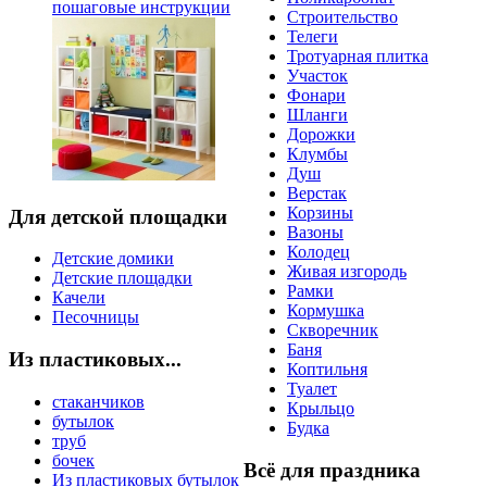
пошаговые инструкции
Строительство
Телеги
Тротуарная плитка
Участок
Фонари
Шланги
Дорожки
Клумбы
Душ
Верстак
Корзины
Для детской площадки
Вазоны
Колодец
Детские домики
Живая изгородь
Детские площадки
Рамки
Качели
Кормушка
Песочницы
Скворечник
Баня
Из пластиковых...
Коптильня
Туалет
стаканчиков
Крыльцо
бутылок
Будка
труб
бочек
Всё для праздника
Из пластиковых бутылок