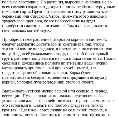
большое расстояние. Но растения, выросшие из семян, не во
всех случаях сохраняют декоративность, особенно пурпурные
и жёлтые сорта. Предпочтительнее поэтому размножать его
черенками или отводкой. Чтобы избежать этого довольно
трудоёмкого процесса, более целесообразным будет
приобрести саженцы в питомнике. Там их выращивают в
специальных контейнерах.
Приобретя такое растение с закрытой корневой системой,
следует аккуратно достать его из контейнера, так, чтобы
земляной ком не повредился, и поставить в подготовленную
ямку. На дно её укладывается торф, перегной или садовый
грунт, растение заглубляется на 5 см и ямка засыпается. Полив
саженец и дождавшись полного впитывания воды, нужно
мульчировать приствольный круг сухой землёй, для
предотвращения образования корки. Корка будет
препятствовать беспрепятственной циркуляции воздуха у
корней, молодые пузыреплодники этого не любит.
Высаживать кустики можно весной или осенью, в период
вегетации. Пузыреплодник нормально переносит любые
условия, климат, чего он действительно терпеть не может, так
это застоя влаги. Сажать его поэтому следует на лёгких
грунтах. «Цветные» сорта лучше на солнечной стороне, в
тени листья могут поблекнуть и не иметь столь эффектного