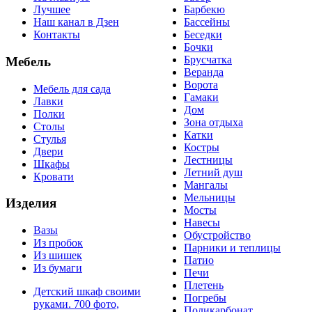
Лучшее
Барбекю
Наш канал в Дзен
Бассейны
Контакты
Беседки
Бочки
Брусчатка
Мебель
Веранда
Ворота
Мебель для сада
Гамаки
Лавки
Дом
Полки
Зона отдыха
Столы
Катки
Стулья
Костры
Двери
Лестницы
Шкафы
Летний душ
Кровати
Мангалы
Мельницы
Изделия
Мосты
Навесы
Вазы
Обустройство
Из пробок
Парники и теплицы
Из шишек
Патио
Из бумаги
Печи
Плетень
Детский шкаф своими
Погребы
руками. 700 фото,
Поликарбонат