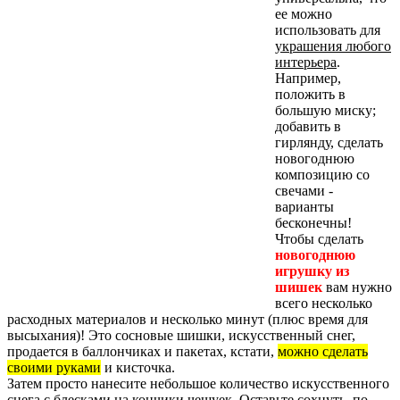
ее можно
использовать для
украшения любого
интерьера
.
Например,
положить в
большую миску;
добавить в
гирлянду, сделать
новогоднюю
композицию со
свечами -
варианты
бесконечны!
Чтобы сделать
новогоднюю
игрушку из
шишек
вам нужно
всего несколько
расходных материалов и несколько минут (плюс время для
высыхания)! Это сосновые шишки, искусственный снег,
продается в баллончиках и пакетах, кстати,
можно сделать
своими руками
и кисточка.
Затем просто нанесите небольшое количество искусственного
снега с блесками на кончики чешуек. Оставьте сохнуть, по