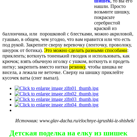
шишек
, то вы его
нашли. Просто
возьмите шишку,
покрасьте
серебристой
краской из
баллончика, или порошковой с блестками, можно акриловой,
гуашью, в общем, чем угодно, что вам нравится или что есть
под рукой. Закрепите сверху веревочку (ленточку, проволоку,
шнурок от ботика).
Это можно сделать разными способами
:
приклеить; воткнуть тоненький гвоздик и использовать, как
крючок; взять обычную иголку с ушком, воткнуть и продеть
нитку; закрепить вместо нитки
резинку
, чтобы шишка не
висела, а лежала не веточке. Сверху на шишку приклейте
кусочек ваты (снег выпал).
Источник: www.glav-dacha.ru/elochnye-igrushki-iz-shishek/
Детская поделка на елку из шишек