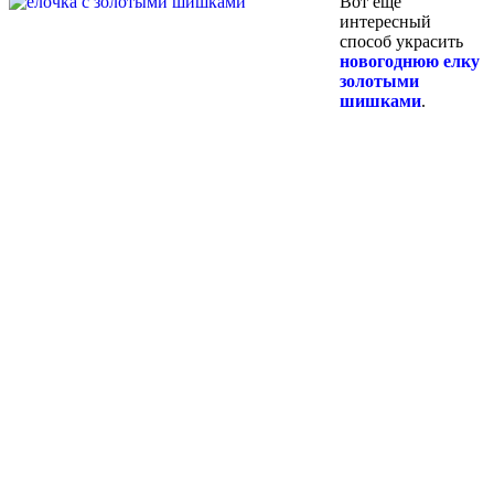
Вот еще
интересный
способ украсить
новогоднюю елку
золотыми
шишками
.