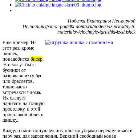
Поделка Екатерины Несмирной
Источник фото: podelki-doma.ru/podelki/iz-prirodnyih-
materialov/elochnyie-igrushki-iz-shishek
Ещё пример. На
этот раз, кроме
шишек,
понадобится
бисер
.
Это могут быть
бусинки от
разорвавшихся бус
или браслетов,
такие часто
встречаются дома.
Их следует
нанизать на тонкую
проволоку, и этой
проволокой обвить
шишку.
Каждую нанизанную бусину плоскогубцами перекручивайте
пару раз, для закрепления. Верхний свободный конец