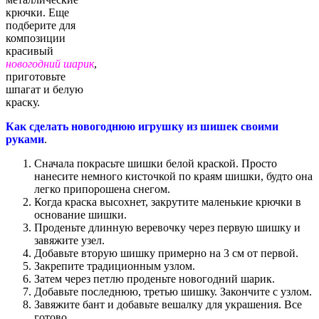
крючки. Еще
подберите для
композиции
красивый
новогодний шарик
,
приготовьте
шпагат и белую
краску.
Как сделать новогоднюю игрушку из шишек своими
руками
.
Сначала покрасьте шишки белой краской. Просто
нанесите немного кисточкой по краям шишки, будто она
легко припорошена снегом.
Когда краска высохнет, закрутите маленькие крючки в
основание шишки.
Проденьте длинную веревочку через первую шишку и
завяжите узел.
Добавьте вторую шишку примерно на 3 см от первой.
Закрепите традиционным узлом.
Затем через петлю проденьте новогодний шарик.
Добавьте последнюю, третью шишку. Закончите с узлом.
Завяжите бант и добавьте вешалку для украшения. Все
готово.