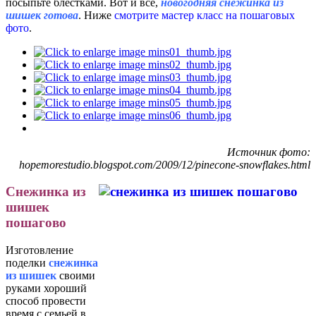
посыпьте блестками. Вот и все,
новогодняя снежинка из
шишек готова
. Ниже
смотрите мастер класс на пошаговых
фото
.
Источник фото:
hopemorestudio.blogspot.com/2009/12/pinecone-snowflakes.html
Снежинка из
шишек
пошагово
Изготовление
поделки
снежинка
из шишек
своими
руками хороший
способ провести
время с семьей в